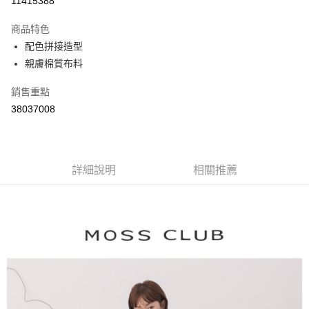
11415388
3 期 0 利率 每期
NT$894
21家銀行
商品特色
6 期 0 利率 每期
NT$447
21家銀行
合作金庫商業銀行
第一商業銀行
配色拼接造型
華南商業銀行
彰化商業銀行
合作金庫商業銀行
第一商業銀行
親膚棉質布料
上海商業儲蓄銀行
台北富邦商業銀行
運送方式
華南商業銀行
彰化商業銀行
國泰世華商業銀行
兆豐國際商業銀行
上海商業儲蓄銀行
台北富邦商業銀行
付款後全家取貨
銷售重點
臺灣中小企業銀行
台中商業銀行
國泰世華商業銀行
兆豐國際商業銀行
38037008
匯豐（台灣）商業銀行
華泰商業銀行
每筆NT$80，滿NT$899(含以上)免運費
臺灣中小企業銀行
台中商業銀行
聯邦商業銀行
遠東國際商業銀行
匯豐（台灣）商業銀行
華泰商業銀行
付款後7-11取貨
元大商業銀行
永豐商業銀行
聯邦商業銀行
遠東國際商業銀行
玉山商業銀行
星展（台灣）商業銀行
每筆NT$80，滿NT$899(含以上)免運費
元大商業銀行
永豐商業銀行
台新國際商業銀行
中國信託商業銀行
詳細說明
相關推薦
玉山商業銀行
星展（台灣）商業銀行
宅配
台灣樂天信用卡公司
台新國際商業銀行
中國信託商業銀行
每筆NT$100，滿NT$1,500(含以上)免運費
台灣樂天信用卡公司
離島郵政配送
每筆NT$100，滿NT$1,500(含以上)免運費