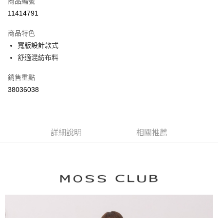
商品編號
信用卡分期付款
11414791
3 期 0 利率 每期
NT$804
21家銀行
商品特色
6 期 0 利率 每期
NT$402
21家銀行
合作金庫商業銀行
第一商業銀行
寬版設計款式
華南商業銀行
彰化商業銀行
合作金庫商業銀行
第一商業銀行
舒適混紡布料
上海商業儲蓄銀行
台北富邦商業銀行
運送方式
華南商業銀行
彰化商業銀行
國泰世華商業銀行
兆豐國際商業銀行
上海商業儲蓄銀行
台北富邦商業銀行
付款後全家取貨
銷售重點
臺灣中小企業銀行
台中商業銀行
國泰世華商業銀行
兆豐國際商業銀行
38036038
匯豐（台灣）商業銀行
華泰商業銀行
每筆NT$80，滿NT$899(含以上)免運費
臺灣中小企業銀行
台中商業銀行
聯邦商業銀行
遠東國際商業銀行
匯豐（台灣）商業銀行
華泰商業銀行
付款後7-11取貨
元大商業銀行
永豐商業銀行
聯邦商業銀行
遠東國際商業銀行
玉山商業銀行
星展（台灣）商業銀行
每筆NT$80，滿NT$899(含以上)免運費
元大商業銀行
永豐商業銀行
台新國際商業銀行
中國信託商業銀行
詳細說明
相關推薦
玉山商業銀行
星展（台灣）商業銀行
宅配
台灣樂天信用卡公司
台新國際商業銀行
中國信託商業銀行
每筆NT$100，滿NT$1,500(含以上)免運費
台灣樂天信用卡公司
離島郵政配送
每筆NT$100，滿NT$1,500(含以上)免運費