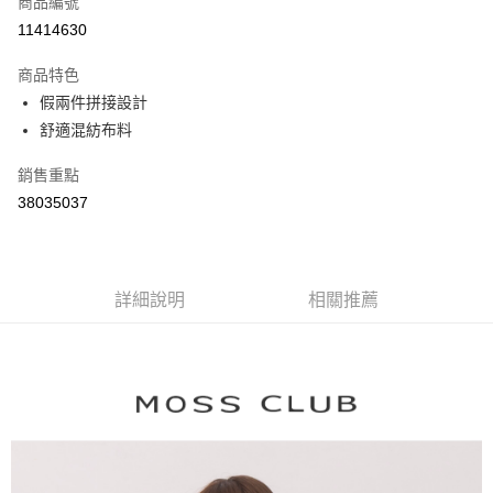
商品編號
信用卡分期付款
11414630
3 期 0 利率 每期
NT$626
21家銀行
商品特色
6 期 0 利率 每期
NT$313
21家銀行
合作金庫商業銀行
第一商業銀行
假兩件拼接設計
華南商業銀行
彰化商業銀行
合作金庫商業銀行
第一商業銀行
舒適混紡布料
上海商業儲蓄銀行
台北富邦商業銀行
運送方式
華南商業銀行
彰化商業銀行
國泰世華商業銀行
兆豐國際商業銀行
上海商業儲蓄銀行
台北富邦商業銀行
付款後全家取貨
銷售重點
臺灣中小企業銀行
台中商業銀行
國泰世華商業銀行
兆豐國際商業銀行
38035037
匯豐（台灣）商業銀行
華泰商業銀行
每筆NT$80，滿NT$899(含以上)免運費
臺灣中小企業銀行
台中商業銀行
聯邦商業銀行
遠東國際商業銀行
匯豐（台灣）商業銀行
華泰商業銀行
付款後7-11取貨
元大商業銀行
永豐商業銀行
聯邦商業銀行
遠東國際商業銀行
玉山商業銀行
星展（台灣）商業銀行
每筆NT$80，滿NT$899(含以上)免運費
元大商業銀行
永豐商業銀行
台新國際商業銀行
中國信託商業銀行
詳細說明
相關推薦
玉山商業銀行
星展（台灣）商業銀行
宅配
台灣樂天信用卡公司
台新國際商業銀行
中國信託商業銀行
每筆NT$100，滿NT$1,500(含以上)免運費
台灣樂天信用卡公司
離島郵政配送
每筆NT$100，滿NT$1,500(含以上)免運費