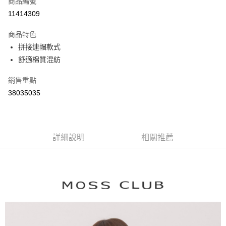
商品編號
信用卡分期付款
11414309
3 期 0 利率 每期
NT$774
21家銀行
商品特色
6 期 0 利率 每期
NT$387
21家銀行
合作金庫商業銀行
第一商業銀行
拼接連帽款式
華南商業銀行
彰化商業銀行
合作金庫商業銀行
第一商業銀行
舒適棉質混紡
上海商業儲蓄銀行
台北富邦商業銀行
運送方式
華南商業銀行
彰化商業銀行
國泰世華商業銀行
兆豐國際商業銀行
上海商業儲蓄銀行
台北富邦商業銀行
付款後全家取貨
銷售重點
臺灣中小企業銀行
台中商業銀行
國泰世華商業銀行
兆豐國際商業銀行
38035035
匯豐（台灣）商業銀行
華泰商業銀行
每筆NT$80，滿NT$899(含以上)免運費
臺灣中小企業銀行
台中商業銀行
聯邦商業銀行
遠東國際商業銀行
匯豐（台灣）商業銀行
華泰商業銀行
付款後7-11取貨
元大商業銀行
永豐商業銀行
聯邦商業銀行
遠東國際商業銀行
玉山商業銀行
星展（台灣）商業銀行
每筆NT$80，滿NT$899(含以上)免運費
元大商業銀行
永豐商業銀行
台新國際商業銀行
中國信託商業銀行
詳細說明
相關推薦
玉山商業銀行
星展（台灣）商業銀行
宅配
台灣樂天信用卡公司
台新國際商業銀行
中國信託商業銀行
每筆NT$100，滿NT$1,500(含以上)免運費
台灣樂天信用卡公司
離島郵政配送
每筆NT$100，滿NT$1,500(含以上)免運費