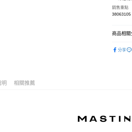
華南商
合作金
銷售重點
上海商
華南商
38063105
運送方式
國泰世
上海商
臺灣中
國泰世
付款後全
匯豐（
臺灣中
商品相關分
每筆NT$8
聯邦商
匯豐（
元大商
聯邦商
【MASTI
付款後7-1
玉山商
元大商
分享
台新國
每筆NT$8
▼所有品
玉山商
台灣樂
台新國
宅配
▼全部商
台灣樂
每筆NT$1
【針織衫 Kn
說明
相關推薦
離島郵政
✨CP值最
每筆NT$1