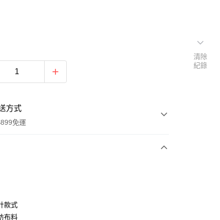
清除
紀錄
送方式
899免運
次付款
期付款
0 利率 每期
NT$430
21家銀行
計款式
0 利率 每期
NT$215
21家銀行
庫商業銀行
第一商業銀行
紡布料