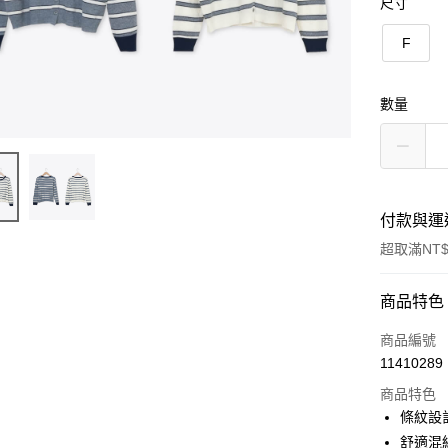
尺寸
F
數量
付款與運
超取滿NT$
付款方式
商品特色
信用卡一
商品編號
11410289
信用卡分
商品特色
3 期 
條紋設
6 期 
合作金
舒適混