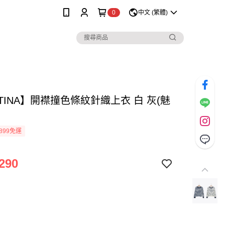
0
中文 (繁體)
TINA】開襟撞色條紋針織上衣 白 灰(魅
899免運
290