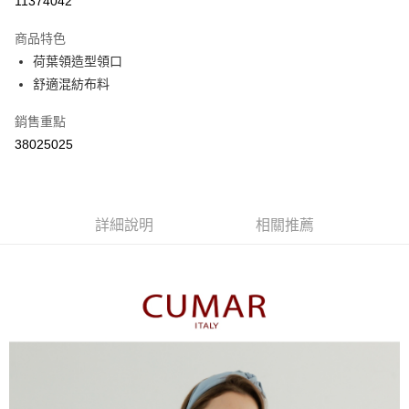
11374042
3 期 0 利率 每期
NT$596
21家銀行
商品特色
6 期 0 利率 每期
NT$298
21家銀行
合作金庫商業銀行
第一商業銀行
荷葉領造型領口
華南商業銀行
彰化商業銀行
合作金庫商業銀行
第一商業銀行
舒適混紡布料
上海商業儲蓄銀行
台北富邦商業銀行
運送方式
華南商業銀行
彰化商業銀行
國泰世華商業銀行
兆豐國際商業銀行
上海商業儲蓄銀行
台北富邦商業銀行
付款後全家取貨
銷售重點
臺灣中小企業銀行
台中商業銀行
國泰世華商業銀行
兆豐國際商業銀行
38025025
匯豐（台灣）商業銀行
華泰商業銀行
每筆NT$80，滿NT$899(含以上)免運費
臺灣中小企業銀行
台中商業銀行
聯邦商業銀行
遠東國際商業銀行
匯豐（台灣）商業銀行
華泰商業銀行
付款後7-11取貨
元大商業銀行
永豐商業銀行
聯邦商業銀行
遠東國際商業銀行
玉山商業銀行
星展（台灣）商業銀行
每筆NT$80，滿NT$899(含以上)免運費
元大商業銀行
永豐商業銀行
台新國際商業銀行
中國信託商業銀行
詳細說明
相關推薦
玉山商業銀行
星展（台灣）商業銀行
宅配
台灣樂天信用卡公司
台新國際商業銀行
中國信託商業銀行
每筆NT$100，滿NT$1,500(含以上)免運費
台灣樂天信用卡公司
離島郵政配送
每筆NT$100，滿NT$1,500(含以上)免運費