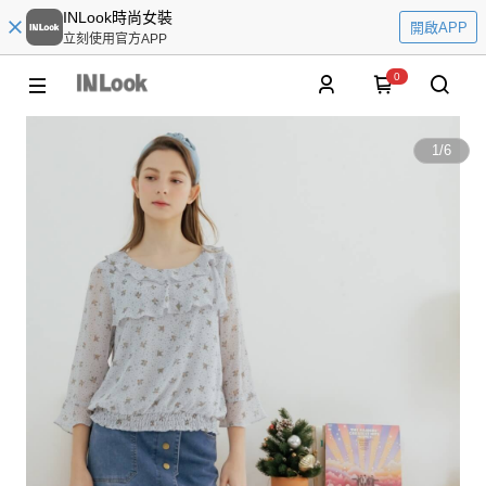
INLook時尚女裝
開啟APP
立刻使用官方APP
0
1
/
6