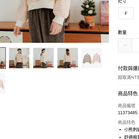
尺寸
F
數量
付款與運
超取滿NT$
付款方式
商品特色
信用卡一
商品編號
11373485
信用卡分
商品特色
3 期 
小熊刺
6 期 
合作金
舒適棉