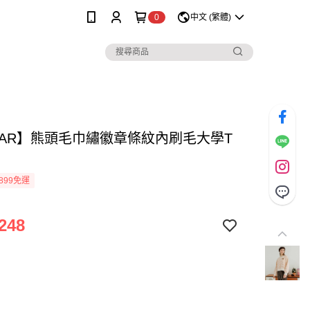
0
中文 (繁體)
MAR】熊頭毛巾繡徽章條紋內刷毛大學T
899免運
248