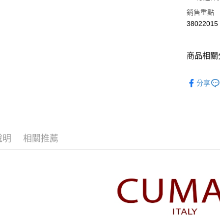
華南商
合作金
銷售重點
上海商
華南商
38022015
運送方式
國泰世
上海商
臺灣中
國泰世
付款後全
匯豐（
臺灣中
商品相關分
每筆NT$8
聯邦商
匯豐（
元大商
聯邦商
【CUMA
付款後7-1
玉山商
元大商
分享
台新國
每筆NT$8
▼所有品
玉山商
台灣樂
台新國
宅配
▼全部商
台灣樂
每筆NT$1
【T恤 Top
說明
相關推薦
離島郵政
每筆NT$1