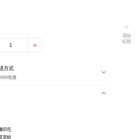
清除
紀錄
送方式
899免運
次付款
期付款
0 利率 每期
NT$416
21家銀行
繡印花
0 利率 每期
NT$208
21家銀行
庫商業銀行
第一商業銀行
質混紡