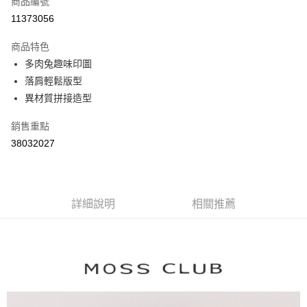
商品編號
信用卡分期付款
11373056
3 期 0 利率 每期
NT$654
21家銀行
商品特色
6 期 0 利率 每期
NT$327
21家銀行
合作金庫商業銀行
第一商業銀行
多肉兔趣味印圖
華南商業銀行
彰化商業銀行
合作金庫商業銀行
第一商業銀行
落肩輕鬆版型
上海商業儲蓄銀行
台北富邦商業銀行
運送方式
華南商業銀行
彰化商業銀行
國泰世華商業銀行
兆豐國際商業銀行
異材質拼接造型
上海商業儲蓄銀行
台北富邦商業銀行
付款後全家取貨
臺灣中小企業銀行
台中商業銀行
國泰世華商業銀行
兆豐國際商業銀行
銷售重點
匯豐（台灣）商業銀行
華泰商業銀行
每筆NT$80，滿NT$899(含以上)免運費
臺灣中小企業銀行
台中商業銀行
聯邦商業銀行
遠東國際商業銀行
38032027
匯豐（台灣）商業銀行
華泰商業銀行
付款後7-11取貨
元大商業銀行
永豐商業銀行
聯邦商業銀行
遠東國際商業銀行
玉山商業銀行
星展（台灣）商業銀行
每筆NT$80，滿NT$899(含以上)免運費
元大商業銀行
永豐商業銀行
台新國際商業銀行
中國信託商業銀行
玉山商業銀行
星展（台灣）商業銀行
宅配
台灣樂天信用卡公司
台新國際商業銀行
詳細說明
中國信託商業銀行
相關推薦
每筆NT$100，滿NT$1,500(含以上)免運費
台灣樂天信用卡公司
離島郵政配送
每筆NT$100，滿NT$1,500(含以上)免運費