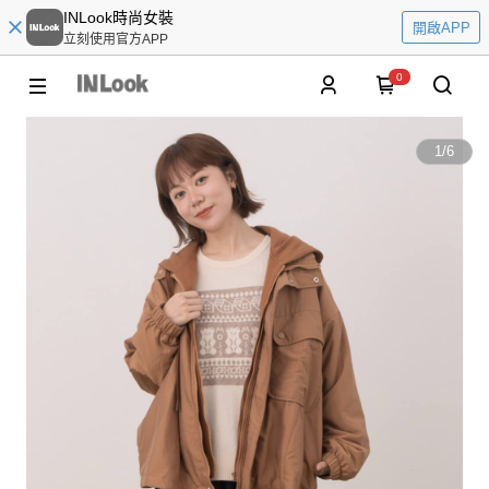
INLook時尚女裝
開啟APP
立刻使用官方APP
0
1
/
6