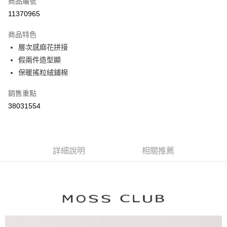
商品編號
信用卡分期付款
11370965
3 期 0 利率 每期
NT$960
21家銀行
商品特色
6 期 0 利率 每期
NT$480
21家銀行
合作金庫商業銀行
第一商業銀行
層次感麻花拼接
華南商業銀行
彰化商業銀行
合作金庫商業銀行
第一商業銀行
假兩件造型顯
上海商業儲蓄銀行
台北富邦商業銀行
運送方式
華南商業銀行
彰化商業銀行
國泰世華商業銀行
兆豐國際商業銀行
保暖搖粒絨鋪棉
上海商業儲蓄銀行
台北富邦商業銀行
付款後全家取貨
臺灣中小企業銀行
台中商業銀行
國泰世華商業銀行
兆豐國際商業銀行
銷售重點
匯豐（台灣）商業銀行
華泰商業銀行
每筆NT$80，滿NT$899(含以上)免運費
臺灣中小企業銀行
台中商業銀行
聯邦商業銀行
遠東國際商業銀行
38031554
匯豐（台灣）商業銀行
華泰商業銀行
付款後7-11取貨
元大商業銀行
永豐商業銀行
聯邦商業銀行
遠東國際商業銀行
玉山商業銀行
星展（台灣）商業銀行
每筆NT$80，滿NT$899(含以上)免運費
元大商業銀行
永豐商業銀行
台新國際商業銀行
中國信託商業銀行
玉山商業銀行
星展（台灣）商業銀行
宅配
台灣樂天信用卡公司
台新國際商業銀行
詳細說明
中國信託商業銀行
相關推薦
每筆NT$100，滿NT$1,500(含以上)免運費
台灣樂天信用卡公司
離島郵政配送
每筆NT$100，滿NT$1,500(含以上)免運費