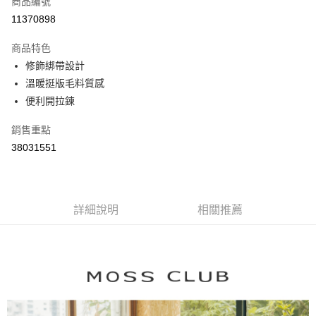
商品編號
信用卡分期付款
11370898
3 期 0 利率 每期
NT$793
21家銀行
商品特色
6 期 0 利率 每期
NT$396
21家銀行
合作金庫商業銀行
第一商業銀行
修飾綁帶設計
華南商業銀行
彰化商業銀行
合作金庫商業銀行
第一商業銀行
溫暖挺版毛料質感
上海商業儲蓄銀行
台北富邦商業銀行
運送方式
華南商業銀行
彰化商業銀行
國泰世華商業銀行
兆豐國際商業銀行
便利開拉鍊
上海商業儲蓄銀行
台北富邦商業銀行
付款後全家取貨
臺灣中小企業銀行
台中商業銀行
國泰世華商業銀行
兆豐國際商業銀行
銷售重點
匯豐（台灣）商業銀行
華泰商業銀行
每筆NT$80，滿NT$899(含以上)免運費
臺灣中小企業銀行
台中商業銀行
聯邦商業銀行
遠東國際商業銀行
38031551
匯豐（台灣）商業銀行
華泰商業銀行
付款後7-11取貨
元大商業銀行
永豐商業銀行
聯邦商業銀行
遠東國際商業銀行
玉山商業銀行
星展（台灣）商業銀行
每筆NT$80，滿NT$899(含以上)免運費
元大商業銀行
永豐商業銀行
台新國際商業銀行
中國信託商業銀行
玉山商業銀行
星展（台灣）商業銀行
宅配
台灣樂天信用卡公司
台新國際商業銀行
詳細說明
中國信託商業銀行
相關推薦
每筆NT$100，滿NT$1,500(含以上)免運費
台灣樂天信用卡公司
離島郵政配送
每筆NT$100，滿NT$1,500(含以上)免運費