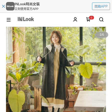
INLook時尚女裝
開啟APP
立刻使用官方APP
0
1
/
6