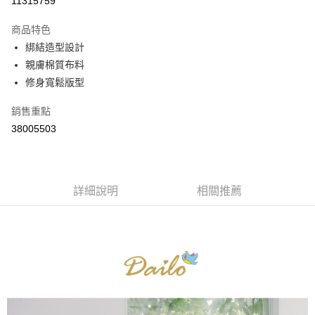
11315759
3 期 0 利率 每期
NT$360
21家銀行
商品特色
6 期 0 利率 每期
NT$180
21家銀行
合作金庫商業銀行
第一商業銀行
綁結造型設計
華南商業銀行
彰化商業銀行
合作金庫商業銀行
第一商業銀行
親膚棉質布料
上海商業儲蓄銀行
台北富邦商業銀行
運送方式
華南商業銀行
彰化商業銀行
國泰世華商業銀行
兆豐國際商業銀行
修身寬鬆版型
上海商業儲蓄銀行
台北富邦商業銀行
付款後全家取貨
臺灣中小企業銀行
台中商業銀行
國泰世華商業銀行
兆豐國際商業銀行
銷售重點
匯豐（台灣）商業銀行
華泰商業銀行
每筆NT$80，滿NT$899(含以上)免運費
臺灣中小企業銀行
台中商業銀行
聯邦商業銀行
遠東國際商業銀行
38005503
匯豐（台灣）商業銀行
華泰商業銀行
付款後7-11取貨
元大商業銀行
永豐商業銀行
聯邦商業銀行
遠東國際商業銀行
玉山商業銀行
星展（台灣）商業銀行
每筆NT$80，滿NT$899(含以上)免運費
元大商業銀行
永豐商業銀行
台新國際商業銀行
中國信託商業銀行
玉山商業銀行
星展（台灣）商業銀行
宅配
台灣樂天信用卡公司
台新國際商業銀行
詳細說明
中國信託商業銀行
相關推薦
每筆NT$100，滿NT$1,500(含以上)免運費
台灣樂天信用卡公司
離島郵政配送
每筆NT$100，滿NT$1,500(含以上)免運費