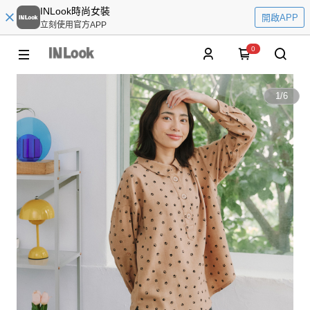
INLook時尚女裝
開啟APP
立刻使用官方APP
0
1
/
6