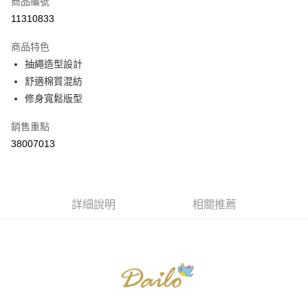
商品編號
信用卡分期付款
11310833
3 期 0 利率 每期
NT$576
21家銀行
商品特色
6 期 0 利率 每期
NT$288
21家銀行
合作金庫商業銀行
第一商業銀行
抽繩造型設計
華南商業銀行
彰化商業銀行
合作金庫商業銀行
第一商業銀行
舒適棉質混紡
上海商業儲蓄銀行
台北富邦商業銀行
運送方式
華南商業銀行
彰化商業銀行
國泰世華商業銀行
兆豐國際商業銀行
修身寬鬆版型
上海商業儲蓄銀行
台北富邦商業銀行
付款後全家取貨
臺灣中小企業銀行
台中商業銀行
國泰世華商業銀行
兆豐國際商業銀行
銷售重點
匯豐（台灣）商業銀行
華泰商業銀行
每筆NT$80，滿NT$899(含以上)免運費
臺灣中小企業銀行
台中商業銀行
聯邦商業銀行
遠東國際商業銀行
38007013
匯豐（台灣）商業銀行
華泰商業銀行
付款後7-11取貨
元大商業銀行
永豐商業銀行
聯邦商業銀行
遠東國際商業銀行
玉山商業銀行
星展（台灣）商業銀行
每筆NT$80，滿NT$899(含以上)免運費
元大商業銀行
永豐商業銀行
台新國際商業銀行
中國信託商業銀行
玉山商業銀行
星展（台灣）商業銀行
宅配
台灣樂天信用卡公司
台新國際商業銀行
詳細說明
中國信託商業銀行
相關推薦
每筆NT$100，滿NT$1,500(含以上)免運費
台灣樂天信用卡公司
離島郵政配送
每筆NT$100，滿NT$1,500(含以上)免運費