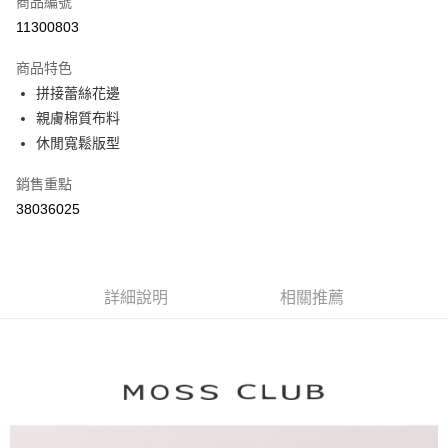
商品編號
信用卡分期付款
11300803
3 期 0 利率 每期
NT$626
21家銀行
商品特色
6 期 0 利率 每期
NT$313
21家銀行
合作金庫商業銀行
第一商業銀行
拼接蕾絲花邊
華南商業銀行
彰化商業銀行
合作金庫商業銀行
第一商業銀行
親膚棉質布料
上海商業儲蓄銀行
台北富邦商業銀行
運送方式
華南商業銀行
彰化商業銀行
國泰世華商業銀行
兆豐國際商業銀行
休閒寬鬆版型
上海商業儲蓄銀行
台北富邦商業銀行
付款後全家取貨
臺灣中小企業銀行
台中商業銀行
國泰世華商業銀行
兆豐國際商業銀行
銷售重點
匯豐（台灣）商業銀行
華泰商業銀行
每筆NT$80，滿NT$899(含以上)免運費
臺灣中小企業銀行
台中商業銀行
聯邦商業銀行
遠東國際商業銀行
38036025
匯豐（台灣）商業銀行
華泰商業銀行
付款後7-11取貨
元大商業銀行
永豐商業銀行
聯邦商業銀行
遠東國際商業銀行
玉山商業銀行
星展（台灣）商業銀行
每筆NT$80，滿NT$899(含以上)免運費
元大商業銀行
永豐商業銀行
台新國際商業銀行
中國信託商業銀行
玉山商業銀行
星展（台灣）商業銀行
宅配
台灣樂天信用卡公司
台新國際商業銀行
詳細說明
中國信託商業銀行
相關推薦
每筆NT$100，滿NT$1,500(含以上)免運費
台灣樂天信用卡公司
離島郵政配送
每筆NT$100，滿NT$1,500(含以上)免運費