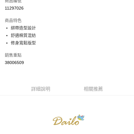
商品編號
信用卡分期付款
11297026
3 期 0 利率 每期
NT$526
21家銀行
商品特色
6 期 0 利率 每期
NT$263
21家銀行
合作金庫商業銀行
第一商業銀行
綁帶造型設計
華南商業銀行
彰化商業銀行
合作金庫商業銀行
第一商業銀行
舒適棉質混紡
上海商業儲蓄銀行
台北富邦商業銀行
運送方式
華南商業銀行
彰化商業銀行
國泰世華商業銀行
兆豐國際商業銀行
修身寬鬆版型
上海商業儲蓄銀行
台北富邦商業銀行
付款後全家取貨
臺灣中小企業銀行
台中商業銀行
國泰世華商業銀行
兆豐國際商業銀行
銷售重點
匯豐（台灣）商業銀行
華泰商業銀行
每筆NT$80，滿NT$899(含以上)免運費
臺灣中小企業銀行
台中商業銀行
聯邦商業銀行
遠東國際商業銀行
38006509
匯豐（台灣）商業銀行
華泰商業銀行
付款後7-11取貨
元大商業銀行
永豐商業銀行
聯邦商業銀行
遠東國際商業銀行
玉山商業銀行
星展（台灣）商業銀行
每筆NT$80，滿NT$899(含以上)免運費
元大商業銀行
永豐商業銀行
台新國際商業銀行
中國信託商業銀行
玉山商業銀行
星展（台灣）商業銀行
宅配
台灣樂天信用卡公司
台新國際商業銀行
詳細說明
中國信託商業銀行
相關推薦
每筆NT$100，滿NT$1,500(含以上)免運費
台灣樂天信用卡公司
離島郵政配送
每筆NT$100，滿NT$1,500(含以上)免運費