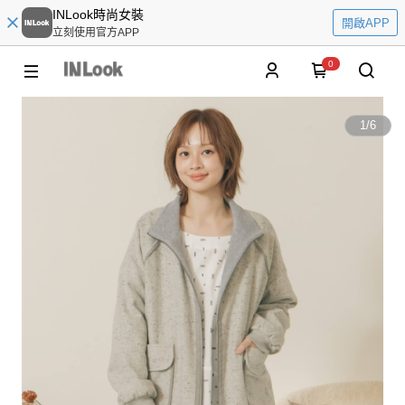
INLook時尚女裝
開啟APP
立刻使用官方APP
0
1
/
6