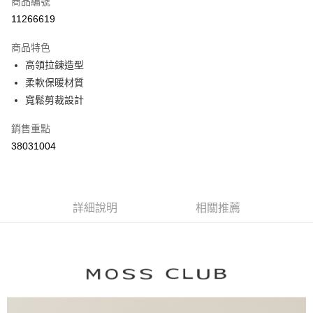
商品編號
信用卡分期付款
11266619
3 期 0 利率 每期
NT$793
21家銀行
商品特色
6 期 0 利率 每期
NT$396
21家銀行
合作金庫商業銀行
第一商業銀行
高領拉鍊造型
華南商業銀行
彰化商業銀行
合作金庫商業銀行
第一商業銀行
柔軟保暖材質
上海商業儲蓄銀行
台北富邦商業銀行
運送方式
華南商業銀行
彰化商業銀行
國泰世華商業銀行
兆豐國際商業銀行
寬鬆剪裁設計
上海商業儲蓄銀行
台北富邦商業銀行
付款後全家取貨
臺灣中小企業銀行
台中商業銀行
國泰世華商業銀行
兆豐國際商業銀行
銷售重點
匯豐（台灣）商業銀行
華泰商業銀行
每筆NT$80，滿NT$899(含以上)免運費
臺灣中小企業銀行
台中商業銀行
聯邦商業銀行
遠東國際商業銀行
38031004
匯豐（台灣）商業銀行
華泰商業銀行
付款後7-11取貨
元大商業銀行
永豐商業銀行
聯邦商業銀行
遠東國際商業銀行
玉山商業銀行
星展（台灣）商業銀行
每筆NT$80，滿NT$899(含以上)免運費
元大商業銀行
永豐商業銀行
台新國際商業銀行
中國信託商業銀行
玉山商業銀行
星展（台灣）商業銀行
宅配
台灣樂天信用卡公司
台新國際商業銀行
詳細說明
中國信託商業銀行
相關推薦
每筆NT$100，滿NT$1,500(含以上)免運費
台灣樂天信用卡公司
離島郵政配送
每筆NT$100，滿NT$1,500(含以上)免運費