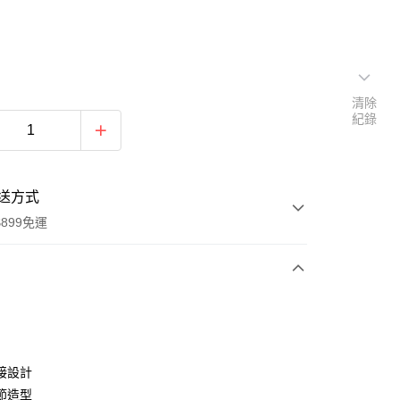
清除
紀錄
送方式
899免運
次付款
期付款
0 利率 每期
NT$493
21家銀行
接設計
0 利率 每期
NT$246
21家銀行
庫商業銀行
第一商業銀行
節造型