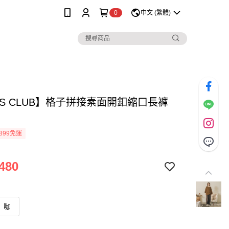
0
中文 (繁體)
SS CLUB】格子拼接素面開釦縮口長褲
899免運
480
咖