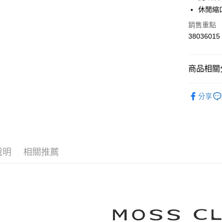
華南商
休閒縮
合作金
上海商
華南商
銷售重點
運送方式
國泰世
上海商
38036015
臺灣中
國泰世
付款後全
匯豐（
臺灣中
每筆NT$8
聯邦商
匯豐（
商品相關分
元大商
聯邦商
付款後7-1
玉山商
元大商
【MOSS 
台新國
每筆NT$8
玉山商
分享
台灣樂
台新國
▼所有品
宅配
台灣樂
▼全部商
每筆NT$1
【褲類 Pan
離島郵政
說明
相關推薦
每筆NT$1