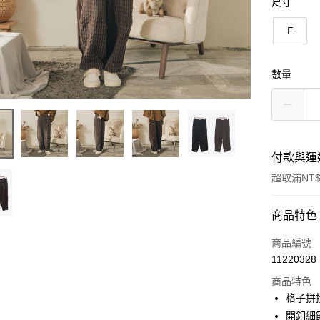
尺寸
F
數量
付款與運
超取滿NT$
付款方式
商品特色
信用卡一
商品編號
11220328
信用卡分
商品特色
3 期 
格子拼
6 期 
合作金
開釦細