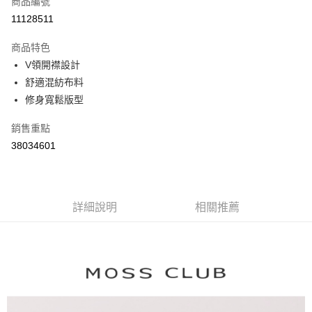
商品編號
信用卡分期付款
11128511
3 期 0 利率 每期
NT$493
21家銀行
商品特色
6 期 0 利率 每期
NT$246
21家銀行
合作金庫商業銀行
第一商業銀行
V領開襟設計
華南商業銀行
彰化商業銀行
合作金庫商業銀行
第一商業銀行
舒適混紡布料
上海商業儲蓄銀行
台北富邦商業銀行
運送方式
華南商業銀行
彰化商業銀行
國泰世華商業銀行
兆豐國際商業銀行
修身寬鬆版型
上海商業儲蓄銀行
台北富邦商業銀行
付款後全家取貨
臺灣中小企業銀行
台中商業銀行
國泰世華商業銀行
兆豐國際商業銀行
銷售重點
匯豐（台灣）商業銀行
華泰商業銀行
每筆NT$80，滿NT$899(含以上)免運費
臺灣中小企業銀行
台中商業銀行
聯邦商業銀行
遠東國際商業銀行
38034601
匯豐（台灣）商業銀行
華泰商業銀行
付款後7-11取貨
元大商業銀行
永豐商業銀行
聯邦商業銀行
遠東國際商業銀行
玉山商業銀行
星展（台灣）商業銀行
每筆NT$80，滿NT$899(含以上)免運費
元大商業銀行
永豐商業銀行
台新國際商業銀行
中國信託商業銀行
玉山商業銀行
星展（台灣）商業銀行
宅配
台灣樂天信用卡公司
台新國際商業銀行
詳細說明
中國信託商業銀行
相關推薦
每筆NT$100，滿NT$1,500(含以上)免運費
台灣樂天信用卡公司
離島郵政配送
每筆NT$100，滿NT$1,500(含以上)免運費