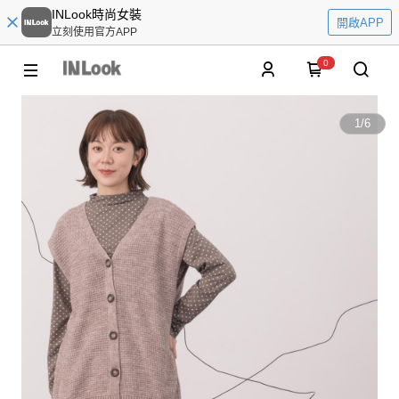
INLook時尚女裝
開啟APP
立刻使用官方APP
0
1
/
6