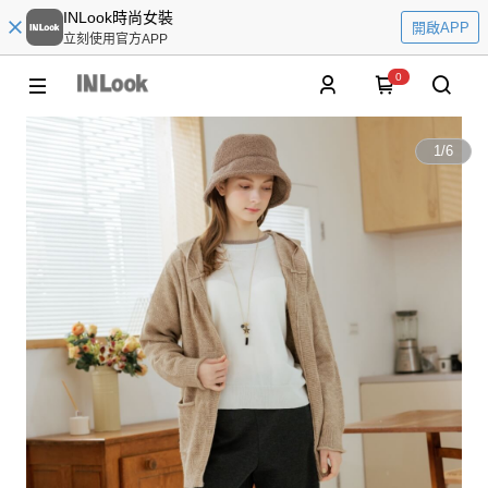
INLook時尚女裝
開啟APP
立刻使用官方APP
0
1
/
6