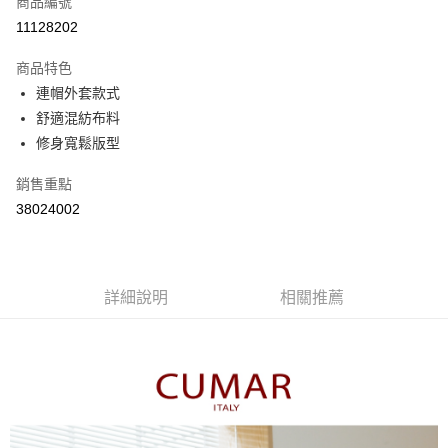
商品編號
信用卡分期付款
11128202
3 期 0 利率 每期
NT$556
21家銀行
商品特色
6 期 0 利率 每期
NT$278
21家銀行
合作金庫商業銀行
第一商業銀行
連帽外套款式
華南商業銀行
彰化商業銀行
合作金庫商業銀行
第一商業銀行
舒適混紡布料
上海商業儲蓄銀行
台北富邦商業銀行
運送方式
華南商業銀行
彰化商業銀行
國泰世華商業銀行
兆豐國際商業銀行
修身寬鬆版型
上海商業儲蓄銀行
台北富邦商業銀行
付款後全家取貨
臺灣中小企業銀行
台中商業銀行
國泰世華商業銀行
兆豐國際商業銀行
銷售重點
匯豐（台灣）商業銀行
華泰商業銀行
每筆NT$80，滿NT$899(含以上)免運費
臺灣中小企業銀行
台中商業銀行
聯邦商業銀行
遠東國際商業銀行
38024002
匯豐（台灣）商業銀行
華泰商業銀行
付款後7-11取貨
元大商業銀行
永豐商業銀行
聯邦商業銀行
遠東國際商業銀行
玉山商業銀行
星展（台灣）商業銀行
每筆NT$80，滿NT$899(含以上)免運費
元大商業銀行
永豐商業銀行
台新國際商業銀行
中國信託商業銀行
玉山商業銀行
星展（台灣）商業銀行
宅配
台灣樂天信用卡公司
台新國際商業銀行
詳細說明
中國信託商業銀行
相關推薦
每筆NT$100，滿NT$1,500(含以上)免運費
台灣樂天信用卡公司
離島郵政配送
每筆NT$100，滿NT$1,500(含以上)免運費