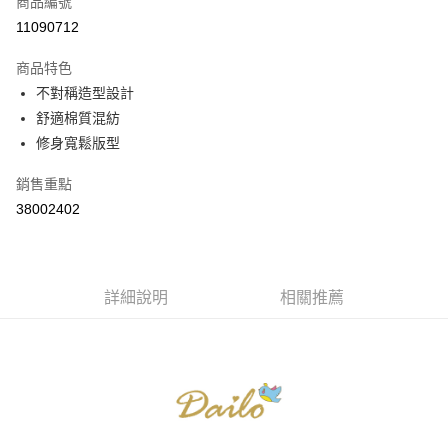
商品編號
信用卡分期付款
11090712
3 期 0 利率 每期
NT$476
21家銀行
商品特色
6 期 0 利率 每期
NT$238
21家銀行
合作金庫商業銀行
第一商業銀行
不對稱造型設計
華南商業銀行
彰化商業銀行
合作金庫商業銀行
第一商業銀行
舒適棉質混紡
上海商業儲蓄銀行
台北富邦商業銀行
運送方式
華南商業銀行
彰化商業銀行
國泰世華商業銀行
兆豐國際商業銀行
修身寬鬆版型
上海商業儲蓄銀行
台北富邦商業銀行
付款後全家取貨
臺灣中小企業銀行
台中商業銀行
國泰世華商業銀行
兆豐國際商業銀行
銷售重點
匯豐（台灣）商業銀行
華泰商業銀行
每筆NT$80，滿NT$899(含以上)免運費
臺灣中小企業銀行
台中商業銀行
聯邦商業銀行
遠東國際商業銀行
38002402
匯豐（台灣）商業銀行
華泰商業銀行
付款後7-11取貨
元大商業銀行
永豐商業銀行
聯邦商業銀行
遠東國際商業銀行
玉山商業銀行
星展（台灣）商業銀行
每筆NT$80，滿NT$899(含以上)免運費
元大商業銀行
永豐商業銀行
台新國際商業銀行
中國信託商業銀行
玉山商業銀行
星展（台灣）商業銀行
宅配
台灣樂天信用卡公司
台新國際商業銀行
詳細說明
中國信託商業銀行
相關推薦
每筆NT$100，滿NT$1,500(含以上)免運費
台灣樂天信用卡公司
離島郵政配送
每筆NT$100，滿NT$1,500(含以上)免運費