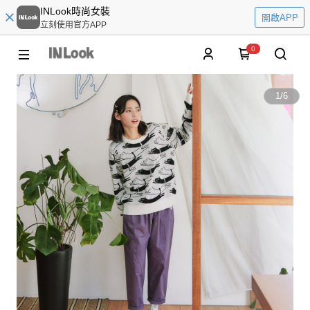
INLook時尚女裝
開啟APP
立刻使用官方APP
0
1
/
6