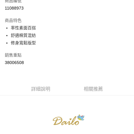
商品編號
信用卡分期付款
11088973
3 期 0 利率 每期
NT$526
21家銀行
商品特色
6 期 0 利率 每期
NT$263
21家銀行
合作金庫商業銀行
第一商業銀行
率性素面百搭
華南商業銀行
彰化商業銀行
合作金庫商業銀行
第一商業銀行
舒適棉質混紡
上海商業儲蓄銀行
台北富邦商業銀行
運送方式
華南商業銀行
彰化商業銀行
國泰世華商業銀行
兆豐國際商業銀行
修身寬鬆版型
上海商業儲蓄銀行
台北富邦商業銀行
付款後全家取貨
臺灣中小企業銀行
台中商業銀行
國泰世華商業銀行
兆豐國際商業銀行
銷售重點
匯豐（台灣）商業銀行
華泰商業銀行
每筆NT$80，滿NT$899(含以上)免運費
臺灣中小企業銀行
台中商業銀行
聯邦商業銀行
遠東國際商業銀行
38006508
匯豐（台灣）商業銀行
華泰商業銀行
付款後7-11取貨
元大商業銀行
永豐商業銀行
聯邦商業銀行
遠東國際商業銀行
玉山商業銀行
星展（台灣）商業銀行
每筆NT$80，滿NT$899(含以上)免運費
元大商業銀行
永豐商業銀行
台新國際商業銀行
中國信託商業銀行
玉山商業銀行
星展（台灣）商業銀行
宅配
台灣樂天信用卡公司
台新國際商業銀行
詳細說明
中國信託商業銀行
相關推薦
每筆NT$100，滿NT$1,500(含以上)免運費
台灣樂天信用卡公司
離島郵政配送
每筆NT$100，滿NT$1,500(含以上)免運費