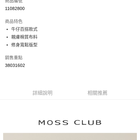
商品編號
信用卡分期付款
11082800
3 期 0 利率 每期
NT$984
21家銀行
商品特色
6 期 0 利率 每期
NT$492
21家銀行
合作金庫商業銀行
第一商業銀行
牛仔百搭款式
華南商業銀行
彰化商業銀行
合作金庫商業銀行
第一商業銀行
親膚棉質布料
上海商業儲蓄銀行
台北富邦商業銀行
運送方式
華南商業銀行
彰化商業銀行
國泰世華商業銀行
兆豐國際商業銀行
修身寬鬆版型
上海商業儲蓄銀行
台北富邦商業銀行
付款後全家取貨
臺灣中小企業銀行
台中商業銀行
國泰世華商業銀行
兆豐國際商業銀行
銷售重點
匯豐（台灣）商業銀行
華泰商業銀行
每筆NT$80，滿NT$899(含以上)免運費
臺灣中小企業銀行
台中商業銀行
聯邦商業銀行
遠東國際商業銀行
38031602
匯豐（台灣）商業銀行
華泰商業銀行
付款後7-11取貨
元大商業銀行
永豐商業銀行
聯邦商業銀行
遠東國際商業銀行
玉山商業銀行
星展（台灣）商業銀行
每筆NT$80，滿NT$899(含以上)免運費
元大商業銀行
永豐商業銀行
台新國際商業銀行
中國信託商業銀行
玉山商業銀行
星展（台灣）商業銀行
宅配
台灣樂天信用卡公司
台新國際商業銀行
詳細說明
中國信託商業銀行
相關推薦
每筆NT$100，滿NT$1,500(含以上)免運費
台灣樂天信用卡公司
離島郵政配送
每筆NT$100，滿NT$1,500(含以上)免運費