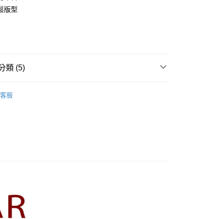
業銀行
彰化商業銀行
鬆版型
庫商業銀行
第一商業銀行
業儲蓄銀行
台北富邦商業銀行
業銀行
彰化商業銀行
華商業銀行
兆豐國際商業銀行
業儲蓄銀行
台北富邦商業銀行
小企業銀行
台中商業銀行
華商業銀行
兆豐國際商業銀行
家取貨
台灣）商業銀行
華泰商業銀行
小企業銀行
台中商業銀行
0，滿NT$899(含以上)免運費
業銀行
遠東國際商業銀行
台灣）商業銀行
華泰商業銀行
類 (5)
業銀行
永豐商業銀行
業銀行
遠東國際商業銀行
1取貨
業銀行
星展（台灣）商業銀行
業銀行
永豐商業銀行
R】
CUMAR｜褲類 Pants
際商業銀行
中國信託商業銀行
0，滿NT$899(含以上)免運費
業銀行
星展（台灣）商業銀行
客服
天信用卡公司
際商業銀行
中國信託商業銀行
牌
天信用卡公司
品
00，滿NT$1,500(含以上)免運費
ts】
配送
00，滿NT$1,500(含以上)免運費
高の魅力商品！