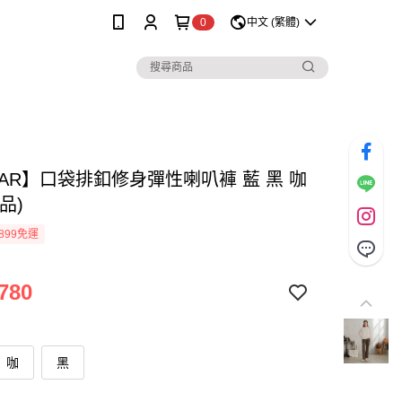
0
中文 (繁體)
MAR】口袋排釦修身彈性喇叭褲 藍 黑 咖
品)
899免運
780
咖
黑