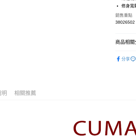
華南商
修身寬
合作金
上海商
華南商
銷售重點
運送方式
國泰世
上海商
38026502
臺灣中
國泰世
付款後全
匯豐（
臺灣中
每筆NT$8
聯邦商
匯豐（
商品相關分
元大商
聯邦商
付款後7-1
玉山商
元大商
【CUMA
台新國
每筆NT$8
玉山商
分享
台灣樂
台新國
▼所有品
宅配
台灣樂
▼全部商
每筆NT$1
【褲類 Pan
離島郵政
說明
相關推薦
每筆NT$1
✨CP值最