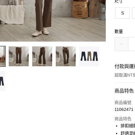
尺寸
S
數量
付款與運
超取滿NT$
付款方式
商品特色
信用卡一
商品編號
11062471
信用卡分
商品特色
3 期 
排釦細
6 期 
合作金
舒適混