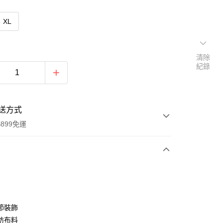
XL
清除
紀錄
送方式
899免運
次付款
期付款
0 利率 每期
NT$593
21家銀行
節裝飾
0 利率 每期
NT$296
21家銀行
庫商業銀行
第一商業銀行
紡布料