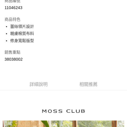
商品編號
信用卡分期付款
11046243
3 期 0 利率 每期
NT$626
21家銀行
商品特色
6 期 0 利率 每期
NT$313
21家銀行
合作金庫商業銀行
第一商業銀行
蕾絲領片設計
華南商業銀行
彰化商業銀行
合作金庫商業銀行
第一商業銀行
親膚棉質布料
上海商業儲蓄銀行
台北富邦商業銀行
運送方式
華南商業銀行
彰化商業銀行
國泰世華商業銀行
兆豐國際商業銀行
修身寬鬆版型
上海商業儲蓄銀行
台北富邦商業銀行
付款後全家取貨
臺灣中小企業銀行
台中商業銀行
國泰世華商業銀行
兆豐國際商業銀行
銷售重點
匯豐（台灣）商業銀行
華泰商業銀行
每筆NT$80，滿NT$899(含以上)免運費
臺灣中小企業銀行
台中商業銀行
聯邦商業銀行
遠東國際商業銀行
38038002
匯豐（台灣）商業銀行
華泰商業銀行
付款後7-11取貨
元大商業銀行
永豐商業銀行
聯邦商業銀行
遠東國際商業銀行
玉山商業銀行
星展（台灣）商業銀行
每筆NT$80，滿NT$899(含以上)免運費
元大商業銀行
永豐商業銀行
台新國際商業銀行
中國信託商業銀行
玉山商業銀行
星展（台灣）商業銀行
宅配
台灣樂天信用卡公司
台新國際商業銀行
詳細說明
中國信託商業銀行
相關推薦
每筆NT$100，滿NT$1,500(含以上)免運費
台灣樂天信用卡公司
離島郵政配送
每筆NT$100，滿NT$1,500(含以上)免運費