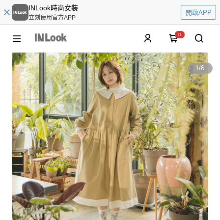
INLook時尚女裝
開啟APP
立刻使用官方APP
0
1
/
6