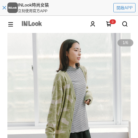
INLook時尚女裝
開啟APP
立刻使用官方APP
0
1
/
6