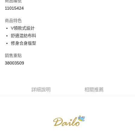
商品編號
信用卡分期付款
11015424
3 期 0 利率 每期
NT$363
21家銀行
商品特色
6 期 0 利率 每期
NT$181
21家銀行
合作金庫商業銀行
第一商業銀行
V領款式設計
華南商業銀行
彰化商業銀行
合作金庫商業銀行
第一商業銀行
舒適混紡布料
上海商業儲蓄銀行
台北富邦商業銀行
運送方式
華南商業銀行
彰化商業銀行
國泰世華商業銀行
兆豐國際商業銀行
修身合身版型
上海商業儲蓄銀行
台北富邦商業銀行
付款後全家取貨
臺灣中小企業銀行
台中商業銀行
國泰世華商業銀行
兆豐國際商業銀行
銷售重點
匯豐（台灣）商業銀行
華泰商業銀行
每筆NT$80，滿NT$899(含以上)免運費
臺灣中小企業銀行
台中商業銀行
聯邦商業銀行
遠東國際商業銀行
38003509
匯豐（台灣）商業銀行
華泰商業銀行
付款後7-11取貨
元大商業銀行
永豐商業銀行
聯邦商業銀行
遠東國際商業銀行
玉山商業銀行
星展（台灣）商業銀行
每筆NT$80，滿NT$899(含以上)免運費
元大商業銀行
永豐商業銀行
台新國際商業銀行
中國信託商業銀行
玉山商業銀行
星展（台灣）商業銀行
宅配
台灣樂天信用卡公司
台新國際商業銀行
詳細說明
中國信託商業銀行
相關推薦
每筆NT$100，滿NT$1,500(含以上)免運費
台灣樂天信用卡公司
離島郵政配送
每筆NT$100，滿NT$1,500(含以上)免運費