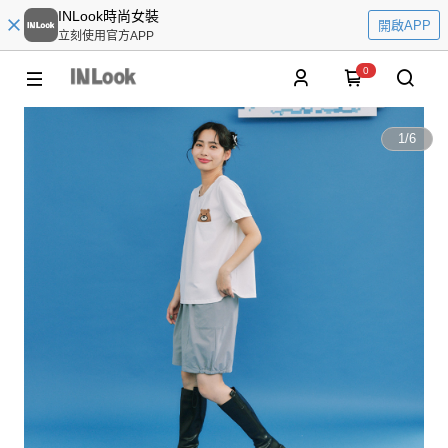
INLook時尚女裝
開啟APP
立刻使用官方APP
0
1
/
6