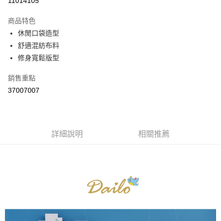
11014105
3 期 0 利率 每期
NT$296
21家銀行
商品特色
6 期 0 利率 每期
NT$148
21家銀行
合作金庫商業銀行
第一商業銀行
休閒口袋造型
華南商業銀行
彰化商業銀行
合作金庫商業銀行
第一商業銀行
舒適混紡布料
上海商業儲蓄銀行
台北富邦商業銀行
運送方式
華南商業銀行
彰化商業銀行
國泰世華商業銀行
兆豐國際商業銀行
修身寬鬆版型
上海商業儲蓄銀行
台北富邦商業銀行
付款後全家取貨
臺灣中小企業銀行
台中商業銀行
國泰世華商業銀行
兆豐國際商業銀行
銷售重點
匯豐（台灣）商業銀行
華泰商業銀行
每筆NT$80，滿NT$899(含以上)免運費
臺灣中小企業銀行
台中商業銀行
聯邦商業銀行
遠東國際商業銀行
37007007
匯豐（台灣）商業銀行
華泰商業銀行
付款後7-11取貨
元大商業銀行
永豐商業銀行
聯邦商業銀行
遠東國際商業銀行
玉山商業銀行
星展（台灣）商業銀行
每筆NT$80，滿NT$899(含以上)免運費
元大商業銀行
永豐商業銀行
台新國際商業銀行
中國信託商業銀行
玉山商業銀行
星展（台灣）商業銀行
宅配
台灣樂天信用卡公司
台新國際商業銀行
詳細說明
中國信託商業銀行
相關推薦
每筆NT$100，滿NT$1,500(含以上)免運費
台灣樂天信用卡公司
離島郵政配送
每筆NT$100，滿NT$1,500(含以上)免運費