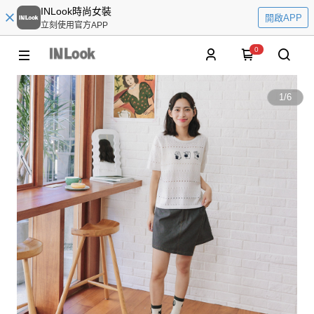
INLook時尚女裝
開啟APP
立刻使用官方APP
0
1
/
6