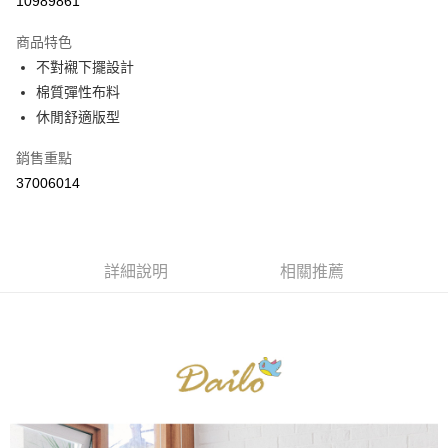
10989861
3 期 0 利率 每期
NT$296
21家銀行
商品特色
6 期 0 利率 每期
NT$148
21家銀行
合作金庫商業銀行
第一商業銀行
不對襯下擺設計
華南商業銀行
彰化商業銀行
合作金庫商業銀行
第一商業銀行
棉質彈性布料
上海商業儲蓄銀行
台北富邦商業銀行
運送方式
華南商業銀行
彰化商業銀行
國泰世華商業銀行
兆豐國際商業銀行
休閒舒適版型
上海商業儲蓄銀行
台北富邦商業銀行
付款後全家取貨
臺灣中小企業銀行
台中商業銀行
國泰世華商業銀行
兆豐國際商業銀行
銷售重點
匯豐（台灣）商業銀行
華泰商業銀行
每筆NT$80，滿NT$899(含以上)免運費
臺灣中小企業銀行
台中商業銀行
聯邦商業銀行
遠東國際商業銀行
37006014
匯豐（台灣）商業銀行
華泰商業銀行
付款後7-11取貨
元大商業銀行
永豐商業銀行
聯邦商業銀行
遠東國際商業銀行
玉山商業銀行
星展（台灣）商業銀行
每筆NT$80，滿NT$899(含以上)免運費
元大商業銀行
永豐商業銀行
台新國際商業銀行
中國信託商業銀行
玉山商業銀行
星展（台灣）商業銀行
宅配
台灣樂天信用卡公司
台新國際商業銀行
詳細說明
中國信託商業銀行
相關推薦
每筆NT$100，滿NT$1,500(含以上)免運費
台灣樂天信用卡公司
離島郵政配送
每筆NT$100，滿NT$1,500(含以上)免運費