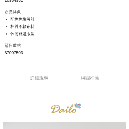
10954951
3 期 0 利率 每期
NT$296
21家銀行
商品特色
6 期 0 利率 每期
NT$148
21家銀行
合作金庫商業銀行
第一商業銀行
配色色塊設計
華南商業銀行
彰化商業銀行
合作金庫商業銀行
第一商業銀行
棉質柔軟布料
上海商業儲蓄銀行
台北富邦商業銀行
運送方式
華南商業銀行
彰化商業銀行
國泰世華商業銀行
兆豐國際商業銀行
休閒舒適版型
上海商業儲蓄銀行
台北富邦商業銀行
付款後全家取貨
臺灣中小企業銀行
台中商業銀行
國泰世華商業銀行
兆豐國際商業銀行
銷售重點
匯豐（台灣）商業銀行
華泰商業銀行
每筆NT$80，滿NT$899(含以上)免運費
臺灣中小企業銀行
台中商業銀行
聯邦商業銀行
遠東國際商業銀行
37007503
匯豐（台灣）商業銀行
華泰商業銀行
付款後7-11取貨
元大商業銀行
永豐商業銀行
聯邦商業銀行
遠東國際商業銀行
玉山商業銀行
星展（台灣）商業銀行
每筆NT$80，滿NT$899(含以上)免運費
元大商業銀行
永豐商業銀行
台新國際商業銀行
中國信託商業銀行
玉山商業銀行
星展（台灣）商業銀行
宅配
台灣樂天信用卡公司
台新國際商業銀行
詳細說明
中國信託商業銀行
相關推薦
每筆NT$100，滿NT$1,500(含以上)免運費
台灣樂天信用卡公司
離島郵政配送
每筆NT$100，滿NT$1,500(含以上)免運費