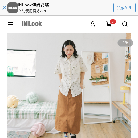
INLook時尚女裝
開啟APP
立刻使用官方APP
0
1
/
6