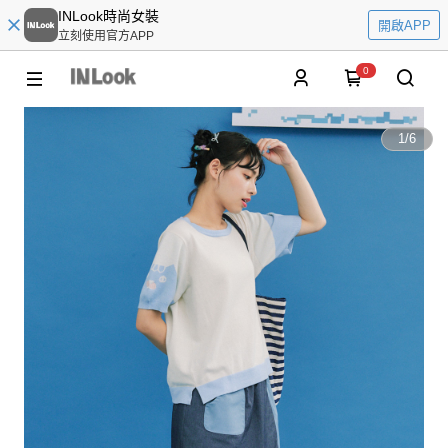
INLook時尚女裝
開啟APP
立刻使用官方APP
0
1
/
6