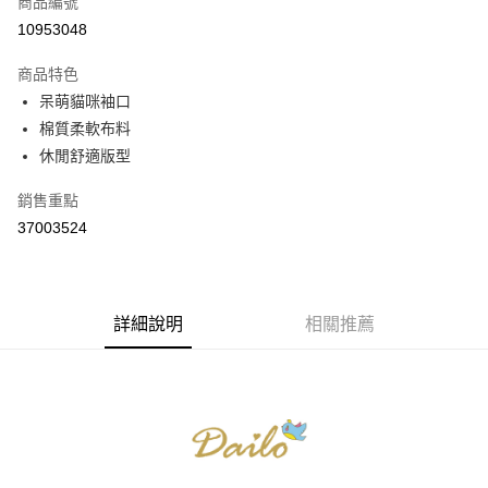
商品編號
信用卡分期付款
10953048
3 期 0 利率 每期
NT$263
21家銀行
商品特色
6 期 0 利率 每期
NT$131
21家銀行
合作金庫商業銀行
第一商業銀行
呆萌貓咪袖口
華南商業銀行
彰化商業銀行
合作金庫商業銀行
第一商業銀行
棉質柔軟布料
上海商業儲蓄銀行
台北富邦商業銀行
運送方式
華南商業銀行
彰化商業銀行
國泰世華商業銀行
兆豐國際商業銀行
休閒舒適版型
上海商業儲蓄銀行
台北富邦商業銀行
付款後全家取貨
臺灣中小企業銀行
台中商業銀行
國泰世華商業銀行
兆豐國際商業銀行
銷售重點
匯豐（台灣）商業銀行
華泰商業銀行
每筆NT$80，滿NT$899(含以上)免運費
臺灣中小企業銀行
台中商業銀行
聯邦商業銀行
遠東國際商業銀行
37003524
匯豐（台灣）商業銀行
華泰商業銀行
付款後7-11取貨
元大商業銀行
永豐商業銀行
聯邦商業銀行
遠東國際商業銀行
玉山商業銀行
星展（台灣）商業銀行
每筆NT$80，滿NT$899(含以上)免運費
元大商業銀行
永豐商業銀行
台新國際商業銀行
中國信託商業銀行
玉山商業銀行
星展（台灣）商業銀行
宅配
台灣樂天信用卡公司
台新國際商業銀行
詳細說明
中國信託商業銀行
相關推薦
每筆NT$100，滿NT$1,500(含以上)免運費
台灣樂天信用卡公司
離島郵政配送
每筆NT$100，滿NT$1,500(含以上)免運費