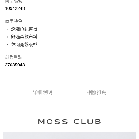
商品編號
信用卡分期付款
10942248
3 期 0 利率 每期
NT$363
21家銀行
商品特色
6 期 0 利率 每期
NT$181
21家銀行
合作金庫商業銀行
第一商業銀行
深淺色配剪接
華南商業銀行
彰化商業銀行
合作金庫商業銀行
第一商業銀行
舒適柔軟布料
上海商業儲蓄銀行
台北富邦商業銀行
運送方式
華南商業銀行
彰化商業銀行
國泰世華商業銀行
兆豐國際商業銀行
休閒寬鬆版型
上海商業儲蓄銀行
台北富邦商業銀行
付款後全家取貨
臺灣中小企業銀行
台中商業銀行
國泰世華商業銀行
兆豐國際商業銀行
銷售重點
匯豐（台灣）商業銀行
華泰商業銀行
每筆NT$80，滿NT$899(含以上)免運費
臺灣中小企業銀行
台中商業銀行
聯邦商業銀行
遠東國際商業銀行
37035048
匯豐（台灣）商業銀行
華泰商業銀行
付款後7-11取貨
元大商業銀行
永豐商業銀行
聯邦商業銀行
遠東國際商業銀行
玉山商業銀行
星展（台灣）商業銀行
每筆NT$80，滿NT$899(含以上)免運費
元大商業銀行
永豐商業銀行
台新國際商業銀行
中國信託商業銀行
玉山商業銀行
星展（台灣）商業銀行
宅配
台灣樂天信用卡公司
台新國際商業銀行
詳細說明
中國信託商業銀行
相關推薦
每筆NT$100，滿NT$1,500(含以上)免運費
台灣樂天信用卡公司
離島郵政配送
每筆NT$100，滿NT$1,500(含以上)免運費