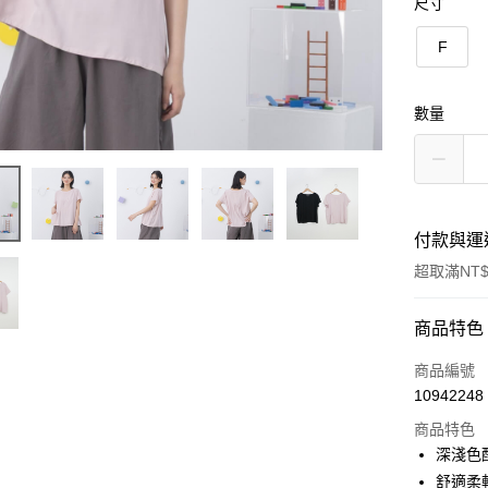
尺寸
F
數量
付款與運
超取滿NT$
付款方式
商品特色
信用卡一
商品編號
10942248
信用卡分
商品特色
3 期 
深淺色
6 期 
合作金
舒適柔