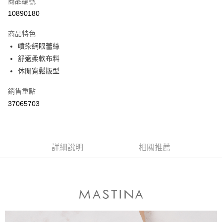
商品編號
信用卡分期付款
10890180
3 期 0 利率 每期
NT$296
21家銀行
商品特色
6 期 0 利率 每期
NT$148
21家銀行
合作金庫商業銀行
第一商業銀行
噴染網眼蕾絲
華南商業銀行
彰化商業銀行
合作金庫商業銀行
第一商業銀行
舒適柔軟布料
上海商業儲蓄銀行
台北富邦商業銀行
運送方式
華南商業銀行
彰化商業銀行
國泰世華商業銀行
兆豐國際商業銀行
休閒寬鬆版型
上海商業儲蓄銀行
台北富邦商業銀行
付款後全家取貨
臺灣中小企業銀行
台中商業銀行
國泰世華商業銀行
兆豐國際商業銀行
銷售重點
匯豐（台灣）商業銀行
華泰商業銀行
每筆NT$80，滿NT$899(含以上)免運費
臺灣中小企業銀行
台中商業銀行
聯邦商業銀行
遠東國際商業銀行
37065703
匯豐（台灣）商業銀行
華泰商業銀行
付款後7-11取貨
元大商業銀行
永豐商業銀行
聯邦商業銀行
遠東國際商業銀行
玉山商業銀行
星展（台灣）商業銀行
每筆NT$80，滿NT$899(含以上)免運費
元大商業銀行
永豐商業銀行
台新國際商業銀行
中國信託商業銀行
玉山商業銀行
星展（台灣）商業銀行
宅配
台灣樂天信用卡公司
台新國際商業銀行
詳細說明
中國信託商業銀行
相關推薦
每筆NT$100，滿NT$1,500(含以上)免運費
台灣樂天信用卡公司
離島郵政配送
每筆NT$100，滿NT$1,500(含以上)免運費