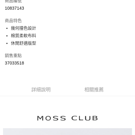
商品編號
信用卡分期付款
10837143
3 期 0 利率 每期
NT$363
21家銀行
商品特色
6 期 0 利率 每期
NT$181
21家銀行
合作金庫商業銀行
第一商業銀行
幾何撞色設計
華南商業銀行
彰化商業銀行
合作金庫商業銀行
第一商業銀行
棉質柔軟布料
上海商業儲蓄銀行
台北富邦商業銀行
運送方式
華南商業銀行
彰化商業銀行
國泰世華商業銀行
兆豐國際商業銀行
休閒舒適版型
上海商業儲蓄銀行
台北富邦商業銀行
付款後全家取貨
臺灣中小企業銀行
台中商業銀行
國泰世華商業銀行
兆豐國際商業銀行
銷售重點
匯豐（台灣）商業銀行
華泰商業銀行
每筆NT$80，滿NT$899(含以上)免運費
臺灣中小企業銀行
台中商業銀行
聯邦商業銀行
遠東國際商業銀行
37033518
匯豐（台灣）商業銀行
華泰商業銀行
付款後7-11取貨
元大商業銀行
永豐商業銀行
聯邦商業銀行
遠東國際商業銀行
玉山商業銀行
星展（台灣）商業銀行
每筆NT$80，滿NT$899(含以上)免運費
元大商業銀行
永豐商業銀行
台新國際商業銀行
中國信託商業銀行
玉山商業銀行
星展（台灣）商業銀行
宅配
台灣樂天信用卡公司
台新國際商業銀行
詳細說明
中國信託商業銀行
相關推薦
每筆NT$100，滿NT$1,500(含以上)免運費
台灣樂天信用卡公司
離島郵政配送
每筆NT$100，滿NT$1,500(含以上)免運費