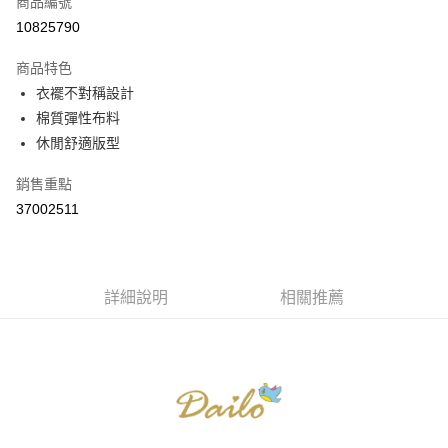
商品編號
信用卡分期付款
10825790
3 期 0 利率 每期
NT$263
21家銀行
商品特色
6 期 0 利率 每期
NT$131
21家銀行
合作金庫商業銀行
第一商業銀行
衣襬不對稱設計
華南商業銀行
彰化商業銀行
合作金庫商業銀行
第一商業銀行
棉質彈性布料
上海商業儲蓄銀行
台北富邦商業銀行
運送方式
華南商業銀行
彰化商業銀行
國泰世華商業銀行
兆豐國際商業銀行
休閒舒適版型
上海商業儲蓄銀行
台北富邦商業銀行
付款後全家取貨
臺灣中小企業銀行
台中商業銀行
國泰世華商業銀行
兆豐國際商業銀行
銷售重點
匯豐（台灣）商業銀行
華泰商業銀行
每筆NT$80，滿NT$899(含以上)免運費
臺灣中小企業銀行
台中商業銀行
聯邦商業銀行
遠東國際商業銀行
37002511
匯豐（台灣）商業銀行
華泰商業銀行
付款後7-11取貨
元大商業銀行
永豐商業銀行
聯邦商業銀行
遠東國際商業銀行
玉山商業銀行
星展（台灣）商業銀行
每筆NT$80，滿NT$899(含以上)免運費
元大商業銀行
永豐商業銀行
台新國際商業銀行
中國信託商業銀行
玉山商業銀行
星展（台灣）商業銀行
宅配
台灣樂天信用卡公司
台新國際商業銀行
詳細說明
中國信託商業銀行
相關推薦
每筆NT$100，滿NT$1,500(含以上)免運費
台灣樂天信用卡公司
離島郵政配送
每筆NT$100，滿NT$1,500(含以上)免運費