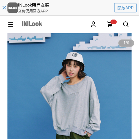
INLook時尚女裝
開啟APP
立刻使用官方APP
0
1
/
6