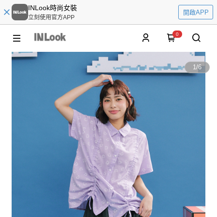
INLook時尚女裝
開啟APP
立刻使用官方APP
0
1
/
6