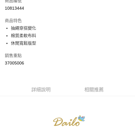
商品編號
信用卡分期付款
10813444
3 期 0 利率 每期
NT$263
21家銀行
商品特色
6 期 0 利率 每期
NT$131
21家銀行
合作金庫商業銀行
第一商業銀行
抽繩穿搭變化
華南商業銀行
彰化商業銀行
合作金庫商業銀行
第一商業銀行
棉質柔軟布料
上海商業儲蓄銀行
台北富邦商業銀行
運送方式
華南商業銀行
彰化商業銀行
國泰世華商業銀行
兆豐國際商業銀行
休閒寬鬆版型
上海商業儲蓄銀行
台北富邦商業銀行
付款後全家取貨
臺灣中小企業銀行
台中商業銀行
國泰世華商業銀行
兆豐國際商業銀行
銷售重點
匯豐（台灣）商業銀行
華泰商業銀行
每筆NT$80，滿NT$899(含以上)免運費
臺灣中小企業銀行
台中商業銀行
聯邦商業銀行
遠東國際商業銀行
37005006
匯豐（台灣）商業銀行
華泰商業銀行
付款後7-11取貨
元大商業銀行
永豐商業銀行
聯邦商業銀行
遠東國際商業銀行
玉山商業銀行
星展（台灣）商業銀行
每筆NT$80，滿NT$899(含以上)免運費
元大商業銀行
永豐商業銀行
台新國際商業銀行
中國信託商業銀行
玉山商業銀行
星展（台灣）商業銀行
宅配
台灣樂天信用卡公司
台新國際商業銀行
詳細說明
中國信託商業銀行
相關推薦
每筆NT$100，滿NT$1,500(含以上)免運費
台灣樂天信用卡公司
離島郵政配送
每筆NT$100，滿NT$1,500(含以上)免運費