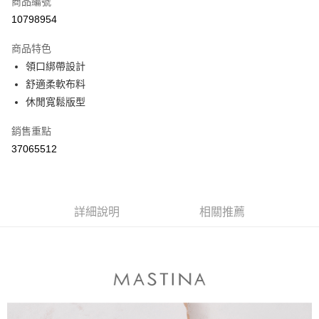
商品編號
信用卡分期付款
10798954
3 期 0 利率 每期
NT$296
21家銀行
商品特色
6 期 0 利率 每期
NT$148
21家銀行
合作金庫商業銀行
第一商業銀行
領口綁帶設計
華南商業銀行
彰化商業銀行
合作金庫商業銀行
第一商業銀行
舒適柔軟布料
上海商業儲蓄銀行
台北富邦商業銀行
運送方式
華南商業銀行
彰化商業銀行
國泰世華商業銀行
兆豐國際商業銀行
休閒寬鬆版型
上海商業儲蓄銀行
台北富邦商業銀行
付款後全家取貨
臺灣中小企業銀行
台中商業銀行
國泰世華商業銀行
兆豐國際商業銀行
銷售重點
匯豐（台灣）商業銀行
華泰商業銀行
每筆NT$80，滿NT$899(含以上)免運費
臺灣中小企業銀行
台中商業銀行
聯邦商業銀行
遠東國際商業銀行
37065512
匯豐（台灣）商業銀行
華泰商業銀行
付款後7-11取貨
元大商業銀行
永豐商業銀行
聯邦商業銀行
遠東國際商業銀行
玉山商業銀行
星展（台灣）商業銀行
每筆NT$80，滿NT$899(含以上)免運費
元大商業銀行
永豐商業銀行
台新國際商業銀行
中國信託商業銀行
玉山商業銀行
星展（台灣）商業銀行
宅配
台灣樂天信用卡公司
台新國際商業銀行
詳細說明
中國信託商業銀行
相關推薦
每筆NT$100，滿NT$1,500(含以上)免運費
台灣樂天信用卡公司
離島郵政配送
每筆NT$100，滿NT$1,500(含以上)免運費