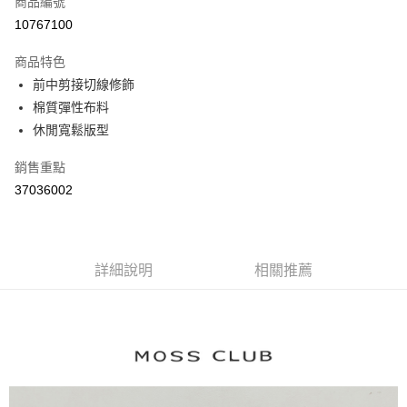
商品編號
信用卡分期付款
10767100
3 期 0 利率 每期
NT$363
21家銀行
商品特色
6 期 0 利率 每期
NT$181
21家銀行
合作金庫商業銀行
第一商業銀行
前中剪接切線修飾
華南商業銀行
彰化商業銀行
合作金庫商業銀行
第一商業銀行
棉質彈性布料
上海商業儲蓄銀行
台北富邦商業銀行
運送方式
華南商業銀行
彰化商業銀行
國泰世華商業銀行
兆豐國際商業銀行
休閒寬鬆版型
上海商業儲蓄銀行
台北富邦商業銀行
付款後全家取貨
臺灣中小企業銀行
台中商業銀行
國泰世華商業銀行
兆豐國際商業銀行
銷售重點
匯豐（台灣）商業銀行
華泰商業銀行
每筆NT$80，滿NT$899(含以上)免運費
臺灣中小企業銀行
台中商業銀行
聯邦商業銀行
遠東國際商業銀行
37036002
匯豐（台灣）商業銀行
華泰商業銀行
付款後7-11取貨
元大商業銀行
永豐商業銀行
聯邦商業銀行
遠東國際商業銀行
玉山商業銀行
星展（台灣）商業銀行
每筆NT$80，滿NT$899(含以上)免運費
元大商業銀行
永豐商業銀行
台新國際商業銀行
中國信託商業銀行
玉山商業銀行
星展（台灣）商業銀行
宅配
台灣樂天信用卡公司
台新國際商業銀行
詳細說明
中國信託商業銀行
相關推薦
每筆NT$100，滿NT$1,500(含以上)免運費
台灣樂天信用卡公司
離島郵政配送
每筆NT$100，滿NT$1,500(含以上)免運費