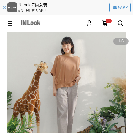
INLook時尚女裝
開啟APP
立刻使用官方APP
0
1
/
6