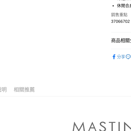
華南商
休閒合
合作金
上海商
華南商
銷售重點
運送方式
國泰世
上海商
37066702
臺灣中
國泰世
付款後全
匯豐（
臺灣中
每筆NT$8
聯邦商
匯豐（
商品相關分
元大商
聯邦商
付款後7-1
玉山商
元大商
【MASTI
台新國
每筆NT$8
玉山商
分享
台灣樂
台新國
▼所有品
宅配
台灣樂
▼全部商
每筆NT$1
【褲類 Pan
離島郵政
說明
相關推薦
每筆NT$1
✨CP值最