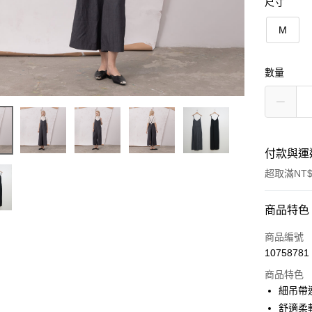
尺寸
M
數量
付款與運
超取滿NT$
付款方式
商品特色
信用卡一
商品編號
10758781
信用卡分
商品特色
3 期 
細吊帶
6 期 
合作金
舒適柔