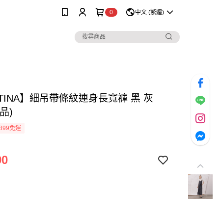
0
中文 (繁體)
TINA】細吊帶條紋連身長寬褲 黑 灰
品)
899免運
90