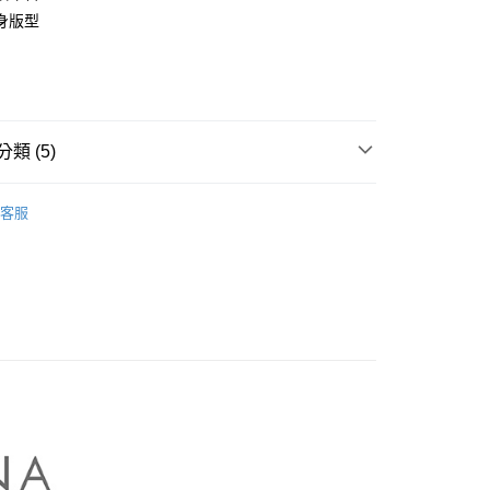
業銀行
彰化商業銀行
身版型
庫商業銀行
第一商業銀行
業儲蓄銀行
台北富邦商業銀行
業銀行
彰化商業銀行
華商業銀行
兆豐國際商業銀行
業儲蓄銀行
台北富邦商業銀行
小企業銀行
台中商業銀行
華商業銀行
兆豐國際商業銀行
家取貨
台灣）商業銀行
華泰商業銀行
小企業銀行
台中商業銀行
0，滿NT$899(含以上)免運費
業銀行
遠東國際商業銀行
台灣）商業銀行
華泰商業銀行
類 (5)
業銀行
永豐商業銀行
業銀行
遠東國際商業銀行
1取貨
業銀行
星展（台灣）商業銀行
業銀行
永豐商業銀行
NA】
MASTINA｜褲類 Pants
際商業銀行
中國信託商業銀行
0，滿NT$899(含以上)免運費
業銀行
星展（台灣）商業銀行
客服
天信用卡公司
際商業銀行
中國信託商業銀行
牌
天信用卡公司
品
00，滿NT$1,500(含以上)免運費
ts】
配送
00，滿NT$1,500(含以上)免運費
高の魅力商品！