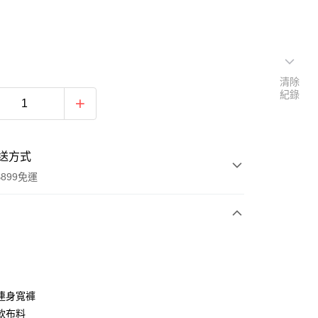
清除
紀錄
送方式
899免運
次付款
期付款
0 利率 每期
NT$330
21家銀行
連身寬褲
0 利率 每期
NT$165
21家銀行
庫商業銀行
第一商業銀行
軟布料