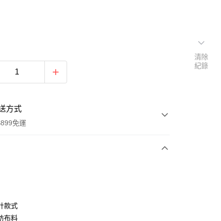
清除
紀錄
送方式
899免運
次付款
期付款
0 利率 每期
NT$430
21家銀行
計款式
0 利率 每期
NT$215
21家銀行
庫商業銀行
第一商業銀行
紡布料