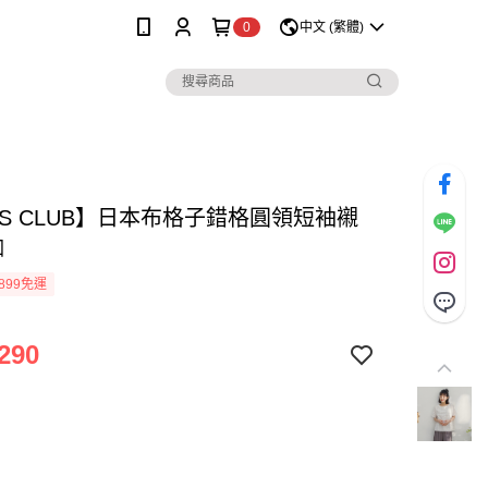
0
中文 (繁體)
SS CLUB】日本布格子錯格圓領短袖襯
咖
899免運
290