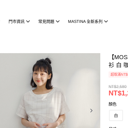
門市資訊
常見問題
MASTINA 全新系列
【MO
衫 白 
超取滿NT$
NT$2,580
NT$1,
顏色
白