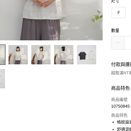
尺寸
F
數量
付款與運
超取滿NT$
付款方式
商品特色
信用卡一
商品編號
10750845
信用卡分
商品特色
3 期 
格紋設
6 期 
合作金
舒適混