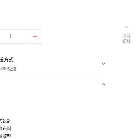
清除
紀錄
送方式
899免運
次付款
期付款
0 利率 每期
NT$263
21家銀行
式設計
0 利率 每期
NT$131
21家銀行
庫商業銀行
第一商業銀行
軟布料
業銀行
彰化商業銀行
鬆版型
庫商業銀行
第一商業銀行