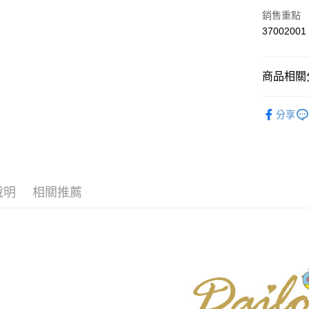
上海商
華南商
銷售重點
運送方式
國泰世
上海商
37002001
臺灣中
國泰世
付款後全
匯豐（
臺灣中
每筆NT$8
聯邦商
匯豐（
商品相關分
元大商
聯邦商
付款後7-1
玉山商
元大商
【Dailo】
台新國
每筆NT$8
玉山商
分享
台灣樂
台新國
▼所有品
宅配
台灣樂
▼全部商
每筆NT$1
【T恤 Top
離島郵政
說明
相關推薦
每筆NT$1