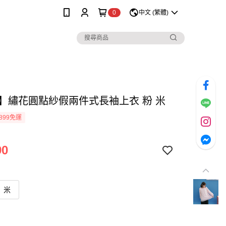
0
中文 (繁體)
lo】繡花圓點紗假兩件式長袖上衣 粉 米
899免運
90
米