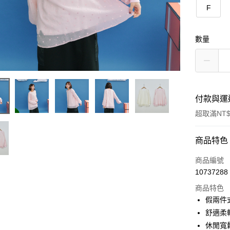
F
數量
付款與運
超取滿NT$
付款方式
商品特色
信用卡一
商品編號
10737288
信用卡分
商品特色
3 期 
假兩件
6 期 
合作金
舒適柔
華南商
休閒寬
合作金