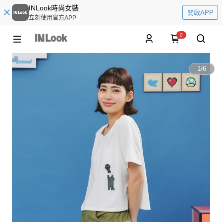
INLook時尚女裝
開啟APP
立刻使用官方APP
0
1
/
6