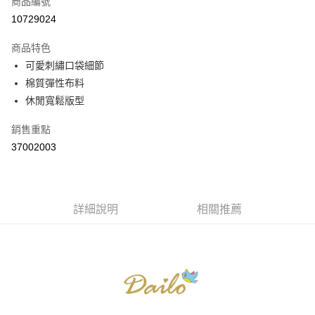
商品編號
信用卡分期付款
10729024
3 期 0 利率 每期
NT$263
21家銀行
商品特色
6 期 0 利率 每期
NT$131
21家銀行
合作金庫商業銀行
第一商業銀行
可愛刺繡口袋細節
華南商業銀行
彰化商業銀行
合作金庫商業銀行
第一商業銀行
棉質彈性布料
上海商業儲蓄銀行
台北富邦商業銀行
運送方式
華南商業銀行
彰化商業銀行
國泰世華商業銀行
兆豐國際商業銀行
休閒寬鬆版型
上海商業儲蓄銀行
台北富邦商業銀行
付款後全家取貨
臺灣中小企業銀行
台中商業銀行
國泰世華商業銀行
兆豐國際商業銀行
銷售重點
匯豐（台灣）商業銀行
華泰商業銀行
每筆NT$80，滿NT$899(含以上)免運費
臺灣中小企業銀行
台中商業銀行
聯邦商業銀行
遠東國際商業銀行
37002003
匯豐（台灣）商業銀行
華泰商業銀行
付款後7-11取貨
元大商業銀行
永豐商業銀行
聯邦商業銀行
遠東國際商業銀行
玉山商業銀行
星展（台灣）商業銀行
每筆NT$80，滿NT$899(含以上)免運費
元大商業銀行
永豐商業銀行
台新國際商業銀行
中國信託商業銀行
玉山商業銀行
星展（台灣）商業銀行
宅配
台灣樂天信用卡公司
台新國際商業銀行
詳細說明
中國信託商業銀行
相關推薦
每筆NT$100，滿NT$1,500(含以上)免運費
台灣樂天信用卡公司
離島郵政配送
每筆NT$100，滿NT$1,500(含以上)免運費