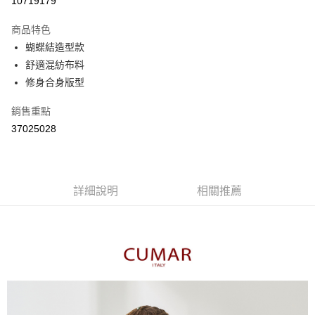
10719179
3 期 0 利率 每期
NT$363
21家銀行
商品特色
6 期 0 利率 每期
NT$181
21家銀行
合作金庫商業銀行
第一商業銀行
蝴蝶結造型款
華南商業銀行
彰化商業銀行
合作金庫商業銀行
第一商業銀行
舒適混紡布料
上海商業儲蓄銀行
台北富邦商業銀行
運送方式
華南商業銀行
彰化商業銀行
國泰世華商業銀行
兆豐國際商業銀行
修身合身版型
上海商業儲蓄銀行
台北富邦商業銀行
付款後全家取貨
臺灣中小企業銀行
台中商業銀行
國泰世華商業銀行
兆豐國際商業銀行
銷售重點
匯豐（台灣）商業銀行
華泰商業銀行
每筆NT$80，滿NT$899(含以上)免運費
臺灣中小企業銀行
台中商業銀行
聯邦商業銀行
遠東國際商業銀行
37025028
匯豐（台灣）商業銀行
華泰商業銀行
付款後7-11取貨
元大商業銀行
永豐商業銀行
聯邦商業銀行
遠東國際商業銀行
玉山商業銀行
星展（台灣）商業銀行
每筆NT$80，滿NT$899(含以上)免運費
元大商業銀行
永豐商業銀行
台新國際商業銀行
中國信託商業銀行
玉山商業銀行
星展（台灣）商業銀行
宅配
台灣樂天信用卡公司
台新國際商業銀行
詳細說明
中國信託商業銀行
相關推薦
每筆NT$100，滿NT$1,500(含以上)免運費
台灣樂天信用卡公司
離島郵政配送
每筆NT$100，滿NT$1,500(含以上)免運費