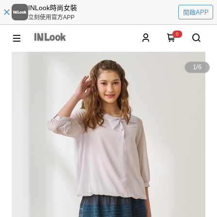
INLook時尚女裝
開啟APP
立刻使用官方APP
0
1
/
6