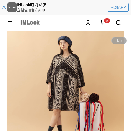
INLook時尚女裝
開啟APP
立刻使用官方APP
0
1
/
6