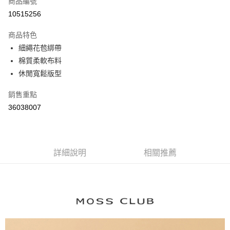
商品編號
信用卡分期付款
10515256
3 期 0 利率 每期
NT$493
21家銀行
商品特色
6 期 0 利率 每期
NT$246
21家銀行
合作金庫商業銀行
第一商業銀行
細繩花苞綁帶
華南商業銀行
彰化商業銀行
合作金庫商業銀行
第一商業銀行
棉質柔軟布料
上海商業儲蓄銀行
台北富邦商業銀行
運送方式
華南商業銀行
彰化商業銀行
國泰世華商業銀行
兆豐國際商業銀行
休閒寬鬆版型
上海商業儲蓄銀行
台北富邦商業銀行
付款後全家取貨
臺灣中小企業銀行
台中商業銀行
國泰世華商業銀行
兆豐國際商業銀行
銷售重點
匯豐（台灣）商業銀行
華泰商業銀行
每筆NT$80，滿NT$899(含以上)免運費
臺灣中小企業銀行
台中商業銀行
聯邦商業銀行
遠東國際商業銀行
36038007
匯豐（台灣）商業銀行
華泰商業銀行
付款後7-11取貨
元大商業銀行
永豐商業銀行
聯邦商業銀行
遠東國際商業銀行
玉山商業銀行
星展（台灣）商業銀行
每筆NT$80，滿NT$899(含以上)免運費
元大商業銀行
永豐商業銀行
台新國際商業銀行
中國信託商業銀行
玉山商業銀行
星展（台灣）商業銀行
宅配
台灣樂天信用卡公司
台新國際商業銀行
詳細說明
中國信託商業銀行
相關推薦
每筆NT$100，滿NT$1,500(含以上)免運費
台灣樂天信用卡公司
離島郵政配送
每筆NT$100，滿NT$1,500(含以上)免運費