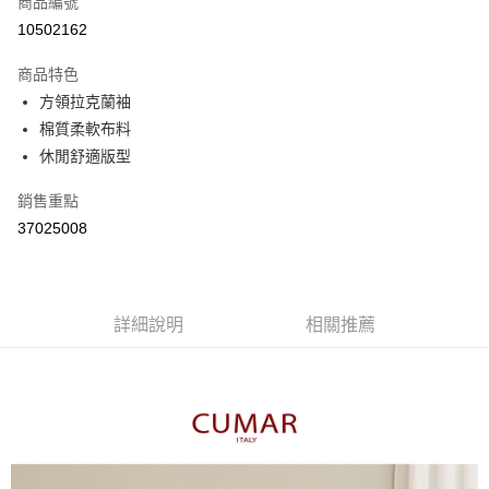
商品編號
信用卡分期付款
10502162
3 期 0 利率 每期
NT$296
21家銀行
商品特色
6 期 0 利率 每期
NT$148
21家銀行
合作金庫商業銀行
第一商業銀行
方領拉克蘭袖
華南商業銀行
彰化商業銀行
合作金庫商業銀行
第一商業銀行
棉質柔軟布料
上海商業儲蓄銀行
台北富邦商業銀行
運送方式
華南商業銀行
彰化商業銀行
國泰世華商業銀行
兆豐國際商業銀行
休閒舒適版型
上海商業儲蓄銀行
台北富邦商業銀行
付款後全家取貨
臺灣中小企業銀行
台中商業銀行
國泰世華商業銀行
兆豐國際商業銀行
銷售重點
匯豐（台灣）商業銀行
華泰商業銀行
每筆NT$80，滿NT$899(含以上)免運費
臺灣中小企業銀行
台中商業銀行
聯邦商業銀行
遠東國際商業銀行
37025008
匯豐（台灣）商業銀行
華泰商業銀行
付款後7-11取貨
元大商業銀行
永豐商業銀行
聯邦商業銀行
遠東國際商業銀行
玉山商業銀行
星展（台灣）商業銀行
每筆NT$80，滿NT$899(含以上)免運費
元大商業銀行
永豐商業銀行
台新國際商業銀行
中國信託商業銀行
玉山商業銀行
星展（台灣）商業銀行
宅配
台灣樂天信用卡公司
台新國際商業銀行
詳細說明
中國信託商業銀行
相關推薦
每筆NT$100，滿NT$1,500(含以上)免運費
台灣樂天信用卡公司
離島郵政配送
每筆NT$100，滿NT$1,500(含以上)免運費