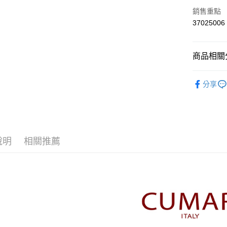
上海商
華南商
銷售重點
運送方式
國泰世
上海商
37025006
臺灣中
國泰世
付款後全
匯豐（
臺灣中
每筆NT$8
聯邦商
匯豐（
商品相關分
元大商
聯邦商
付款後7-1
玉山商
元大商
【CUMA
台新國
每筆NT$8
玉山商
分享
台灣樂
台新國
▼所有品
宅配
台灣樂
▼全部商
每筆NT$1
【襯衫 Shi
離島郵政
說明
相關推薦
每筆NT$1