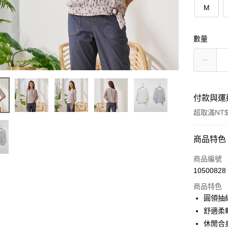
M
數量
付款與運
超取滿NT$
付款方式
商品特色
信用卡一
商品編號
10500828
信用卡分
商品特色
3 期 
圓領抽
6 期 
合作金
舒適柔
華南商
休閒合
合作金