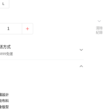
L
清除
紀錄
送方式
899免運
次付款
期付款
0 利率 每期
NT$363
21家銀行
縐設計
0 利率 每期
NT$181
21家銀行
庫商業銀行
第一商業銀行
軟布料
業銀行
彰化商業銀行
身版型
庫商業銀行
第一商業銀行