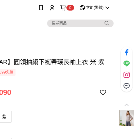
0
中文 (繁體)
MAR】圓領抽縐下襬帶環長袖上衣 米 紫
899免運
090
紫