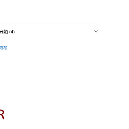
業儲蓄銀行
台北富邦商業銀行
業銀行
彰化商業銀行
華商業銀行
兆豐國際商業銀行
業儲蓄銀行
台北富邦商業銀行
小企業銀行
台中商業銀行
華商業銀行
兆豐國際商業銀行
家取貨
台灣）商業銀行
華泰商業銀行
小企業銀行
台中商業銀行
0，滿NT$899(含以上)免運費
業銀行
遠東國際商業銀行
台灣）商業銀行
華泰商業銀行
類 (4)
業銀行
永豐商業銀行
業銀行
遠東國際商業銀行
1取貨
業銀行
星展（台灣）商業銀行
業銀行
永豐商業銀行
R】
CUMAR｜襯衫 Shirts
際商業銀行
中國信託商業銀行
0，滿NT$899(含以上)免運費
業銀行
星展（台灣）商業銀行
客服
天信用卡公司
際商業銀行
中國信託商業銀行
牌
天信用卡公司
品
00，滿NT$1,500(含以上)免運費
rts】
配送
00，滿NT$1,500(含以上)免運費