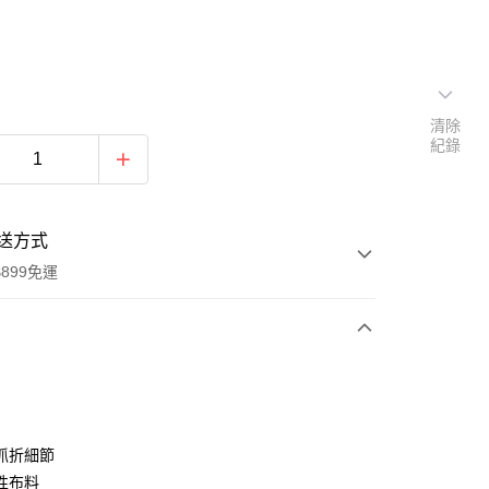
清除
紀錄
送方式
899免運
次付款
期付款
0 利率 每期
NT$230
21家銀行
抓折細節
0 利率 每期
NT$115
21家銀行
庫商業銀行
第一商業銀行
性布料