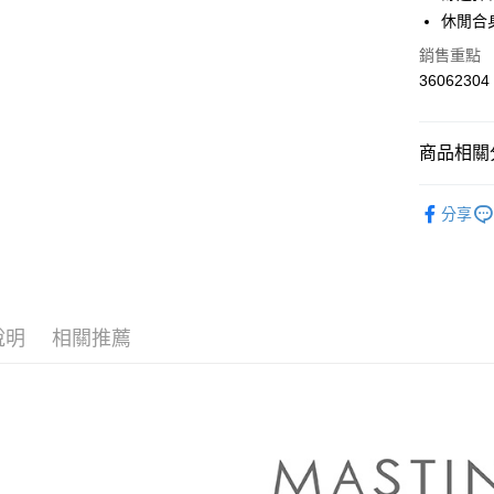
華南商
休閒合
合作金
上海商
華南商
銷售重點
運送方式
國泰世
上海商
36062304
臺灣中
國泰世
付款後全
匯豐（
臺灣中
每筆NT$8
聯邦商
匯豐（
商品相關分
元大商
聯邦商
付款後7-1
玉山商
元大商
【MASTI
台新國
每筆NT$8
玉山商
分享
台灣樂
台新國
▼所有品
宅配
台灣樂
▼全部商
每筆NT$1
【T恤 Top
離島郵政
說明
相關推薦
每筆NT$1