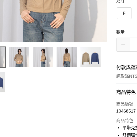
尺寸
F
數量
付款與運
超取滿NT$
付款方式
商品特色
信用卡一
商品編號
10468517
信用卡分
商品特色
3 期 
平塔克
6 期 
合作金
舒適彈