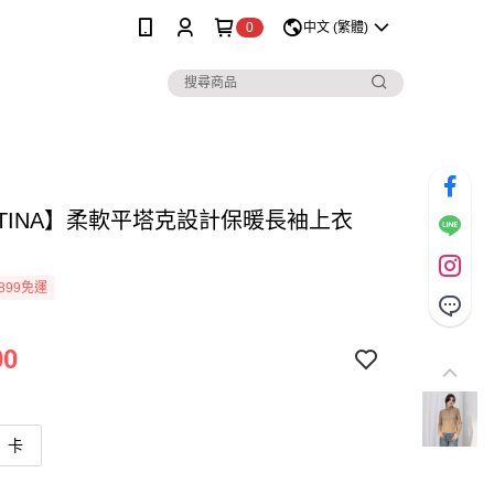
0
中文 (繁體)
STINA】柔軟平塔克設計保暖長袖上衣
899免運
90
卡