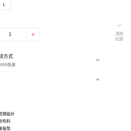
L
清除
紀錄
送方式
899免運
次付款
期付款
0 利率 每期
NT$230
21家銀行
苞領設計
0 利率 每期
NT$115
21家銀行
庫商業銀行
第一商業銀行
軟布料
業銀行
彰化商業銀行
身版型
庫商業銀行
第一商業銀行