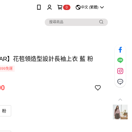
0
中文 (繁體)
MAR】花苞領造型設計長袖上衣 藍 粉
899免運
90
粉