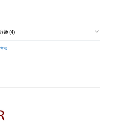
業儲蓄銀行
台北富邦商業銀行
業銀行
彰化商業銀行
華商業銀行
兆豐國際商業銀行
業儲蓄銀行
台北富邦商業銀行
小企業銀行
台中商業銀行
華商業銀行
兆豐國際商業銀行
家取貨
台灣）商業銀行
華泰商業銀行
小企業銀行
台中商業銀行
0，滿NT$899(含以上)免運費
業銀行
遠東國際商業銀行
台灣）商業銀行
華泰商業銀行
類 (4)
業銀行
永豐商業銀行
業銀行
遠東國際商業銀行
1取貨
業銀行
星展（台灣）商業銀行
業銀行
永豐商業銀行
R】
CUMAR｜襯衫 Shirts
際商業銀行
中國信託商業銀行
0，滿NT$899(含以上)免運費
業銀行
星展（台灣）商業銀行
客服
天信用卡公司
際商業銀行
中國信託商業銀行
牌
天信用卡公司
品
00，滿NT$1,500(含以上)免運費
rts】
配送
00，滿NT$1,500(含以上)免運費