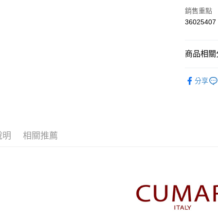
上海商
華南商
銷售重點
運送方式
國泰世
上海商
36025407
臺灣中
國泰世
付款後全
匯豐（
臺灣中
每筆NT$8
聯邦商
匯豐（
商品相關分
元大商
聯邦商
付款後7-1
玉山商
元大商
【CUMA
台新國
每筆NT$8
玉山商
分享
台灣樂
台新國
▼所有品
宅配
台灣樂
▼全部商
每筆NT$1
【襯衫 Shi
離島郵政
說明
相關推薦
每筆NT$1