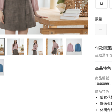
M
數量
付款與運
超取滿NT$
付款方式
商品特色
信用卡一
商品編號
10460991
信用卡分
商品特色
3 期 
仙女花
6 期 
合作金
舒適柔
華南商
休閒合
合作金