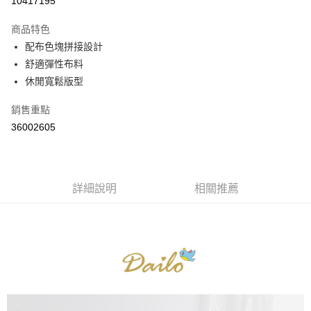
10417195
3 期 0 利率 每期
NT$263
21家銀行
商品特色
6 期 0 利率 每期
NT$131
21家銀行
合作金庫商業銀行
第一商業銀行
配布色塊拼接設計
華南商業銀行
彰化商業銀行
合作金庫商業銀行
第一商業銀行
舒適彈性布料
上海商業儲蓄銀行
台北富邦商業銀行
運送方式
華南商業銀行
彰化商業銀行
國泰世華商業銀行
兆豐國際商業銀行
休閒寬鬆版型
上海商業儲蓄銀行
台北富邦商業銀行
付款後全家取貨
臺灣中小企業銀行
台中商業銀行
國泰世華商業銀行
兆豐國際商業銀行
銷售重點
匯豐（台灣）商業銀行
華泰商業銀行
每筆NT$80，滿NT$899(含以上)免運費
臺灣中小企業銀行
台中商業銀行
聯邦商業銀行
遠東國際商業銀行
36002605
匯豐（台灣）商業銀行
華泰商業銀行
付款後7-11取貨
元大商業銀行
永豐商業銀行
聯邦商業銀行
遠東國際商業銀行
玉山商業銀行
星展（台灣）商業銀行
每筆NT$80，滿NT$899(含以上)免運費
元大商業銀行
永豐商業銀行
台新國際商業銀行
中國信託商業銀行
玉山商業銀行
星展（台灣）商業銀行
宅配
台灣樂天信用卡公司
台新國際商業銀行
詳細說明
中國信託商業銀行
相關推薦
每筆NT$100，滿NT$1,500(含以上)免運費
台灣樂天信用卡公司
離島郵政配送
每筆NT$100，滿NT$1,500(含以上)免運費