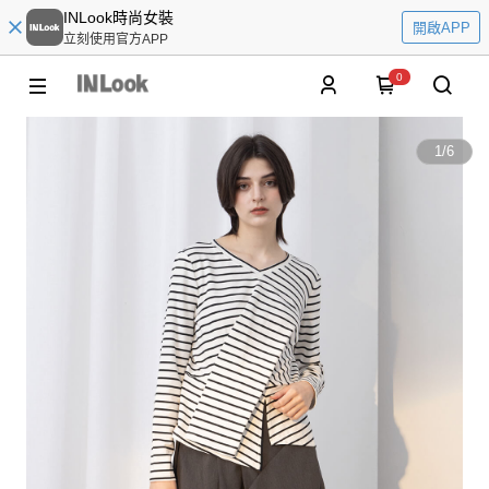
INLook時尚女裝
開啟APP
立刻使用官方APP
0
1
/
6