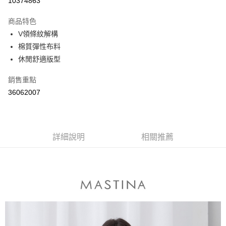
10374863
3 期 0 利率 每期
NT$230
21家銀行
商品特色
6 期 0 利率 每期
NT$115
21家銀行
合作金庫商業銀行
第一商業銀行
V領條紋解構
華南商業銀行
彰化商業銀行
合作金庫商業銀行
第一商業銀行
棉質彈性布料
上海商業儲蓄銀行
台北富邦商業銀行
運送方式
華南商業銀行
彰化商業銀行
國泰世華商業銀行
兆豐國際商業銀行
休閒舒適版型
上海商業儲蓄銀行
台北富邦商業銀行
付款後全家取貨
臺灣中小企業銀行
台中商業銀行
國泰世華商業銀行
兆豐國際商業銀行
銷售重點
匯豐（台灣）商業銀行
華泰商業銀行
每筆NT$80，滿NT$899(含以上)免運費
臺灣中小企業銀行
台中商業銀行
聯邦商業銀行
遠東國際商業銀行
36062007
匯豐（台灣）商業銀行
華泰商業銀行
付款後7-11取貨
元大商業銀行
永豐商業銀行
聯邦商業銀行
遠東國際商業銀行
玉山商業銀行
星展（台灣）商業銀行
每筆NT$80，滿NT$899(含以上)免運費
元大商業銀行
永豐商業銀行
台新國際商業銀行
中國信託商業銀行
玉山商業銀行
星展（台灣）商業銀行
宅配
台灣樂天信用卡公司
台新國際商業銀行
詳細說明
中國信託商業銀行
相關推薦
每筆NT$100，滿NT$1,500(含以上)免運費
台灣樂天信用卡公司
離島郵政配送
每筆NT$100，滿NT$1,500(含以上)免運費