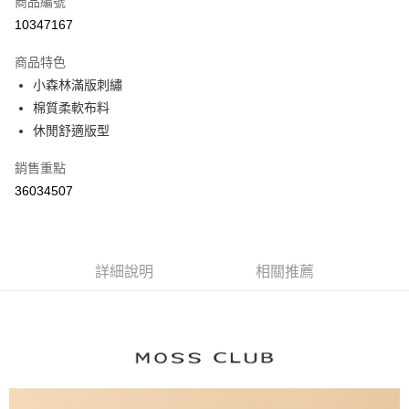
商品編號
信用卡分期付款
10347167
3 期 0 利率 每期
NT$363
21家銀行
商品特色
6 期 0 利率 每期
NT$181
21家銀行
合作金庫商業銀行
第一商業銀行
小森林滿版刺繡
華南商業銀行
彰化商業銀行
合作金庫商業銀行
第一商業銀行
棉質柔軟布料
上海商業儲蓄銀行
台北富邦商業銀行
運送方式
華南商業銀行
彰化商業銀行
國泰世華商業銀行
兆豐國際商業銀行
休閒舒適版型
上海商業儲蓄銀行
台北富邦商業銀行
付款後全家取貨
臺灣中小企業銀行
台中商業銀行
國泰世華商業銀行
兆豐國際商業銀行
銷售重點
匯豐（台灣）商業銀行
華泰商業銀行
每筆NT$80，滿NT$899(含以上)免運費
臺灣中小企業銀行
台中商業銀行
聯邦商業銀行
遠東國際商業銀行
36034507
匯豐（台灣）商業銀行
華泰商業銀行
付款後7-11取貨
元大商業銀行
永豐商業銀行
聯邦商業銀行
遠東國際商業銀行
玉山商業銀行
星展（台灣）商業銀行
每筆NT$80，滿NT$899(含以上)免運費
元大商業銀行
永豐商業銀行
台新國際商業銀行
中國信託商業銀行
玉山商業銀行
星展（台灣）商業銀行
宅配
台灣樂天信用卡公司
台新國際商業銀行
詳細說明
中國信託商業銀行
相關推薦
每筆NT$100，滿NT$1,500(含以上)免運費
台灣樂天信用卡公司
離島郵政配送
每筆NT$100，滿NT$1,500(含以上)免運費