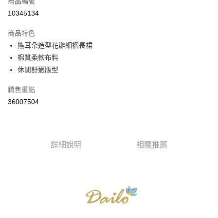
商品編號
信用卡分期付款
10345134
3 期 0 利率 每期
NT$296
21家銀行
商品特色
6 期 0 利率 每期
NT$148
21家銀行
合作金庫商業銀行
第一商業銀行
熊耳朵造型花瓣細褶長裙
華南商業銀行
彰化商業銀行
合作金庫商業銀行
第一商業銀行
棉質柔軟布料
上海商業儲蓄銀行
台北富邦商業銀行
運送方式
華南商業銀行
彰化商業銀行
國泰世華商業銀行
兆豐國際商業銀行
休閒舒適版型
上海商業儲蓄銀行
台北富邦商業銀行
付款後全家取貨
臺灣中小企業銀行
台中商業銀行
國泰世華商業銀行
兆豐國際商業銀行
銷售重點
匯豐（台灣）商業銀行
華泰商業銀行
每筆NT$80，滿NT$899(含以上)免運費
臺灣中小企業銀行
台中商業銀行
聯邦商業銀行
遠東國際商業銀行
36007504
匯豐（台灣）商業銀行
華泰商業銀行
付款後7-11取貨
元大商業銀行
永豐商業銀行
聯邦商業銀行
遠東國際商業銀行
玉山商業銀行
星展（台灣）商業銀行
每筆NT$80，滿NT$899(含以上)免運費
元大商業銀行
永豐商業銀行
台新國際商業銀行
中國信託商業銀行
玉山商業銀行
星展（台灣）商業銀行
宅配
台灣樂天信用卡公司
台新國際商業銀行
詳細說明
中國信託商業銀行
相關推薦
每筆NT$100，滿NT$1,500(含以上)免運費
台灣樂天信用卡公司
離島郵政配送
每筆NT$100，滿NT$1,500(含以上)免運費